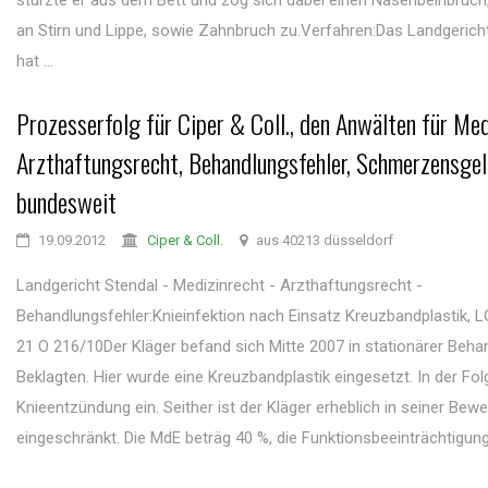
stürzte er aus dem Bett und zog sich dabei einen Nasenbeinbruch
an Stirn und Lippe, sowie Zahnbruch zu.Verfahren:Das Landgerich
hat ...
Prozesserfolg für Ciper & Coll., den Anwälten für Med
Arzthaftungsrecht, Behandlungsfehler, Schmerzensgel
bundesweit
19.09.2012
Ciper & Coll.
aus 40213 düsseldorf
Landgericht Stendal - Medizinrecht - Arzthaftungsrecht -
Behandlungsfehler:Knieinfektion nach Einsatz Kreuzbandplastik, L
21 O 216/10Der Kläger befand sich Mitte 2007 in stationärer Beha
Beklagten. Hier wurde eine Kreuzbandplastik eingesetzt. In der Folg
Knieentzündung ein. Seither ist der Kläger erheblich in seiner Bewe
eingeschränkt. Die MdE beträg 40 %, die Funktionsbeeinträchtigung 