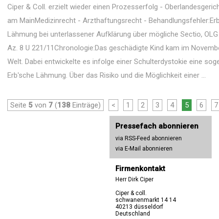
Ciper & Coll. erzielt wieder einen Prozesserfolg - Oberlandesgeric
am MainMedizinrecht - Arzthaftungsrecht - Behandlungsfehler:Er
Lähmung bei unterlassener Aufklärung über mögliche Sectio, OLG
Az. 8 U 221/11Chronologie:Das geschädigte Kind kam im Novemb
Welt. Dabei entwickelte es infolge einer Schulterdystokie eine so
Erb'sche Lähmung. Über das Risiko und die Möglichkeit einer ...
Seite
5
von
7
(
138
Einträge)
<
1
2
3
4
5
6
7
Pressefach abonnieren
via RSS-Feed abonnieren
via E-Mail abonnieren
Firmenkontakt
Herr Dirk Ciper
Ciper & coll.
schwanenmarkt 14 14
40213 düsseldorf
Deutschland