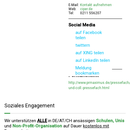
E-Mail:
Kontakt aufnehmen
Web:
ciper.de
Tel:
0211 556207
Social Media
auf Facebook
teilen
twittern
auf XING teilen
auf LinkedIn teilen
Meldung
bookmarken
Permanentlink
http://www.prmaximus.de/pressefach/
und-coll.-pressefach.html
Soziales Engagement
Wir unterstützen
ALLE
in DE/AT/CH ansässigen
Schulen, Unis
und
Non-Profit-Organisation
auf Dauer
kostenlos mit