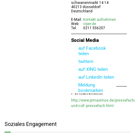
schwanenmarkt 14 14
40213 düsseldorf
Deutschland
E-Mail:
Kontakt aufnehmen
Web:
ciper.de
Tel:
0211 556207
Social Media
auf Facebook
teilen
twittern
auf XING teilen
auf LinkedIn teilen
Meldung
bookmarken
Permanentlink
http://www.prmaximus.de/pressefach/
und-coll.-pressefach.html
Soziales Engagement