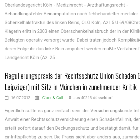
Oberlandesgericht Köln - Medizinrecht - Arzthaftungsrecht -
Behandlungsfehler:Beinamputation nach fehbehandelter medialer
Schenkelhalsfraktur des linken Beins, OLG Köln, Az.l 5 U 69/08Chr
Klägerin erlitt in 2003 einen Oberschenkelhalsbruch der in der Klini
Beklagten operativ versorgt wurde. Dabei traten jedoch Komplikati
deren Folge ihr das linke Bein amputiert werden mußte.Verfahren:
Landgericht Köln (Az. 25 ...
Regulierungspraxis der Rechtsschutz Union Schaden 
Leipziger) mit Sitz in München in zunehmender Kritik
16.07.2012
Ciper & Coll.
aus 40213 düsseldorf
Eigentlich sollte es ganz einfach sein: der Versicherungskunde teil
Anwalt einer Rechtsschutzversicherung einen Schadenfall mit, der
erteilt sofort darauf den Deckungsschutz und bestätigt damit, für 
eintrittspflichtig zu sein. Die Praxis sieht aber anders aus, zumin