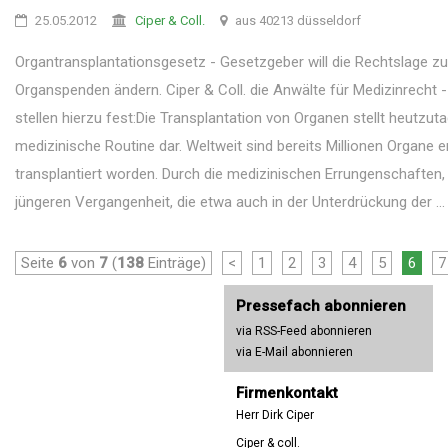
25.05.2012
Ciper & Coll.
aus 40213 düsseldorf
Organtransplantationsgesetz - Gesetzgeber will die Rechtslage zu
Organspenden ändern. Ciper & Coll. die Anwälte für Medizinrecht 
stellen hierzu fest:Die Transplantation von Organen stellt heutzut
medizinische Routine dar. Weltweit sind bereits Millionen Organe e
transplantiert worden. Durch die medizinischen Errungenschaften,
jüngeren Vergangenheit, die etwa auch in der Unterdrückung der ...
Seite
6
von
7
(
138
Einträge)
<
1
2
3
4
5
6
7
Pressefach abonnieren
via RSS-Feed abonnieren
via E-Mail abonnieren
Firmenkontakt
Herr Dirk Ciper
Ciper & coll.