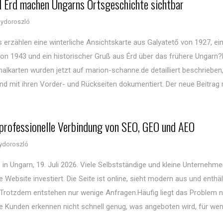
d Érd machen Ungarns Ortsgeschichte sichtbar
ydoroszló
s erzählen eine winterliche Ansichtskarte aus Galyatető von 1927, ei
on 1943 und ein historischer Gruß aus Érd über das frühere Ungarn?
nalkarten wurden jetzt auf marion-schanne.de detailliert beschrieben
nd mit ihren Vorder- und Rückseiten dokumentiert. Der neue Beitrag r
 professionelle Verbindung von SEO, GEO und AEO
ydoroszló
 in Ungarn, 19. Juli 2026. Viele Selbstständige und kleine Unternehm
re Website investiert. Die Seite ist online, sieht modern aus und enthäl
 Trotzdem entstehen nur wenige Anfragen.Häufig liegt das Problem 
le Kunden erkennen nicht schnell genug, was angeboten wird, für wen