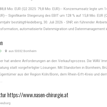
 88,8 Mio. EUR (Q2 2025: 79,8 Mio. EUR)-- Konzernumsatz legte um 1
EUR)-- Signifikante Steigerung des EBIT um 128 % auf 15,8 Mio. EUR (
tjahr bestätigtHeidelberg, 30. Juli 2026 - SNP, ein führender Anbiet
ansformation, automatisierte Datenmigration und Datenmanagement im
en
D
aus 53332 Bornheim
tümer hat andere Anforderungen an den Verkaufsprozess. Die WAV Im
tung statt vorgefertigter Lösungen. Mit Standorten in Bornheim, Br
 Eigentümer aus der Region Köln/Bonn, dem Rhein-Erft-Kreis und de
..
tur https://www.nasen-chirurgie.at
neuburg