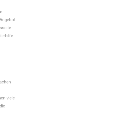
le
 Angebot
sseite
erhilfe-
fachen
en viele
die