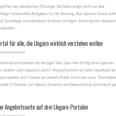
riffen der plastischen Chirurgie. Die Nase prägt nicht nur das
chtige funktionelle Aufgaben für die Atmung. Aus diesem Grund sollt
uf Grundlage verschiedener Kriterien erfolgen. Einen besten Nasench
iduellen ...
tal für alle, die Ungarn wirklich verstehen wollen
Csákánydoroszló
anchmal entscheidet ein einziger Satz über den Erfolg eines ganzen
t wirklich zum eigenen Leben? Worauf kommt es beim Hauskauf an
Reiseprospekte aus? Genau an diesem Punkt setzt das neue Themenpor
 bündelt 27 Bücher von Marion Schanné und Marischa Hu und macht ja
gene Angebotsseite auf drei Ungarn-Portalen
Csákánydoroszló