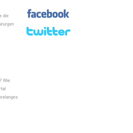
e die
irurgen
? Wie
tal
hrelanges