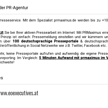
oder PR-Agentur
d Presseservice. Mit dem Spezialist prmaximus.de werden bis zu +10
zt
Sie bei Ihrer aktiven Pressearbeit im Internet. Mit PRMaximus err
 Prinzip ist einfach: Pressemeldung einstellen und wir kümmern u
 in über
100 deutschsprachige Presseportale
& deutschsprach
 Veröffentlichung in Social Netzwerke wie z.B. Twitter, Facebook etc..
n mehr, keine Presseportale aufrufen und aufwendig die eigene Pres
reporting. Im Vergleich:
5 Minuten Aufwand mit prmaximus im V
eichweite!
es
www.eoexecutives.at