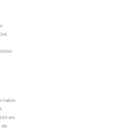
ne
Drei
,
ichtet
en haben
t
nicht am
 die