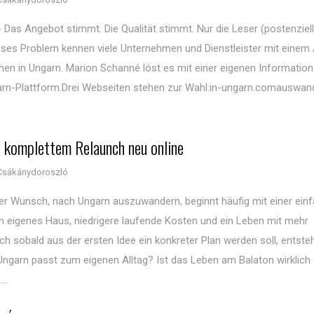
- Das Angebot stimmt. Die Qualität stimmt. Nur die Leser (postenziel
ses Problem kennen viele Unternehmen und Dienstleister mit einem
en in Ungarn. Marion Schanné löst es mit einer eigenen Information
garn-Plattform.Drei Webseiten stehen zur Wahl:in-ungarn.comauswand
 komplettem Relaunch neu online
Csákánydoroszló
Der Wunsch, nach Ungarn auszuwandern, beginnt häufig mit einer ein
in eigenes Haus, niedrigere laufende Kosten und ein Leben mit mehr
h sobald aus der ersten Idee ein konkreter Plan werden soll, entsteh
Ungarn passt zum eigenen Alltag? Ist das Leben am Balaton wirklich 
..