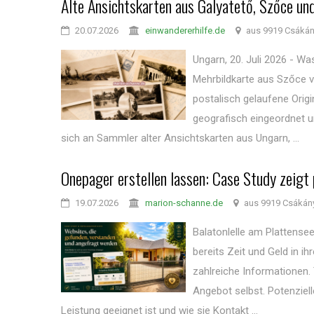
Alte Ansichtskarten aus Galyatető, Szőce un
20.07.2026
einwandererhilfe.de
aus 9919 Csákán
Ungarn, 20. Juli 2026 - Wa
Mehrbildkarte aus Szőce v
postalisch gelaufene Origi
geografisch eingeordnet u
sich an Sammler alter Ansichtskarten aus Ungarn, ...
Onepager erstellen lassen: Case Study zeigt
19.07.2026
marion-schanne.de
aus 9919 Csákán
Balatonlelle am Plattensee
bereits Zeit und Geld in ih
zahlreiche Informationen.
Angebot selbst. Potenziel
Leistung geeignet ist und wie sie Kontakt ...