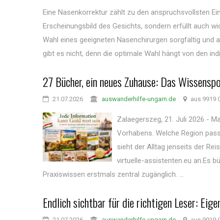
Eine Nasenkorrektur zählt zu den anspruchsvollsten Eing
Erscheinungsbild des Gesichts, sondern erfüllt auch wi
Wahl eines geeigneten Nasenchirurgen sorgfältig und a
gibt es nicht, denn die optimale Wahl hängt von den indiv
27 Bücher, ein neues Zuhause: Das Wissenspor
21.07.2026
auswanderhilfe-ungarn.de
aus 9919 
Zalaegerszeg, 21. Juli 2026 - M
Vorhabens. Welche Region pass
sieht der Alltag jenseits der 
virtuelle-assistenten.eu an.Es
Praxiswissen erstmals zentral zugänglich. ...
Endlich sichtbar für die richtigen Leser: Ei
21.07.2026
auswanderhilfe-ungarn.de
aus 9919 