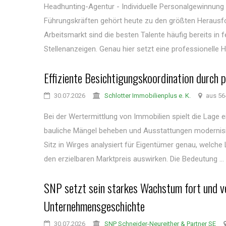
Headhunting-Agentur - Individuelle Personalgewinnung
Führungskräften gehört heute zu den größten Herausf
Arbeitsmarkt sind die besten Talente häufig bereits in
Stellenanzeigen. Genau hier setzt eine professionelle H
Effiziente Besichtigungskoordination durch p
30.07.2026
Schlotter Immobilienplus e. K.
aus 56
Bei der Wertermittlung von Immobilien spielt die Lage ei
bauliche Mängel beheben und Ausstattungen modernisier
Sitz in Wirges analysiert für Eigentümer genau, welche 
den erzielbaren Marktpreis auswirken. Die Bedeutung ...
SNP setzt sein starkes Wachstum fort und ve
Unternehmensgeschichte
30.07.2026
SNP Schneider-Neureither & Partner SE