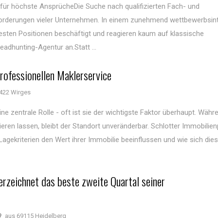
 für höchste AnsprücheDie Suche nach qualifizierten Fach- und
orderungen vieler Unternehmen. In einem zunehmend wettbewerbsin
 festen Positionen beschäftigt und reagieren kaum auf klassische
eadhunting-Agentur an.Statt ...
rofessionellen Maklerservice
422 Wirges
ne zentrale Rolle - oft ist sie der wichtigste Faktor überhaupt. Währ
en lassen, bleibt der Standort unveränderbar. Schlotter Immobilien
Lagekriterien den Wert ihrer Immobilie beeinflussen und wie sich die
rzeichnet das beste zweite Quartal seiner
aus 69115 Heidelberg