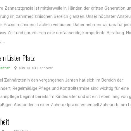
 Zahnarztpraxis ist mittlerweile in Händen der dritten Generation u
hrung im zahnmedizinischen Bereich glänzen. Unser höchster Anspruc
ie Praxis mit einem Lächeln verlassen. Daher nehmen wir uns für jed
ensiv Zeit und garantieren eine umfassende, kompetente Beratung. Ni
...
am Lister Platz
artner
aus 30163 Hannover
ei ZahnärztenIn den vergangenen Jahren hat sich im Bereich der
ndert. Regelmäßige Pflege und Kontrolltermine sind wichtig für eine
ahnpflege beginnt bereits im Kindesalter und ist ein Leben lang von 
igen Abständen in einer Zahnarztpraxis essentiell.Zahnärzte am List
heit