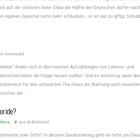
ist auf der sicheren Seite. Etwa die Hälfte der Deutschen dürfte nac
 eigenen Speichel nicht mehr schlucken - er ist viel zu giftig. Schuld
lin-Grunewald
eltäter" finden sich in den meisten Aufzählungen von Lebens- und
nschen lieber die Finger lassen sollten. Und es stimmt ja, dass die
h zumindest für den schwarzen Tee muss die Warnung nach neueste
rscher der ...
uoride?
oRAma
aus 9248 Bichwil
elemente oder Gifte? In diesem Glaubenskrieg geht es nicht um Ges