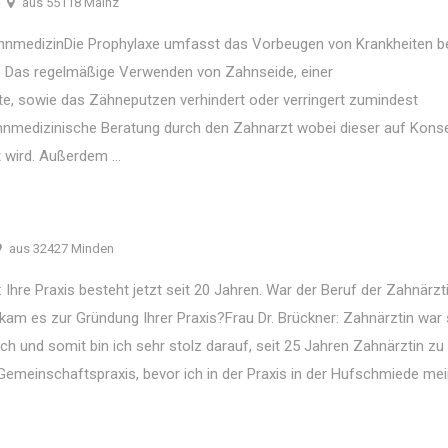
aus 55118 Mainz
ahnmedizinDie Prophylaxe umfasst das Vorbeugen von Krankheiten b
. Das regelmäßige Verwenden von Zahnseide, einer
, sowie das Zähneputzen verhindert oder verringert zumindest
zahnmedizinische Beratung durch den Zahnarzt wobei dieser auf Kon
 wird. Außerdem ...
aus 32427 Minden
Ihre Praxis besteht jetzt seit 20 Jahren. War der Beruf der Zahnärz
am es zur Gründung Ihrer Praxis?Frau Dr. Brückner: Zahnärztin war
 und somit bin ich sehr stolz darauf, seit 25 Jahren Zahnärztin zu 
 Gemeinschaftspraxis, bevor ich in der Praxis in der Hufschmiede me