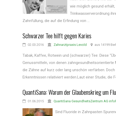
wie möglich gesund erhält, 
Trinkwasserverordnung ihren
Zahnfüllung, die auf die Erfindung von ...
Schwarzer Tee hilft gegen Karies
02.03.2016
Zahnarztpraxis Levold
aus 14199 Ber
Tabak, Kaffee, Rotwein und (schwarzer) Tee: Diese "Üb
Genussmitteln, von denen zahngesundheitsorientierte Me
die Zähne auf kurz oder lang unschön verfärben. Doc
Erkenntnissen relativiert werden.Laut einer Studie, die Fo
QuantiSana: Warum der Glaubenskrieg um Fl
01.06.2015
QuantiSana GesundheitsZentrum AG inf
Sind Fluoride in Zahnpasten Spuren