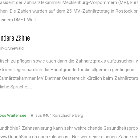
, Präsident der Zahnärztekammer Mecklenburg-Vorpommern (MV), kürz
en. Die Zahlen wurden auf dem 25. MV-Zahnärztetag in Rostock prä
 einem DMFT-Wert ...
ündere Zähne
lin-Grunewald
atisch zu pflegen sowie auch dann die Zahnarztpraxis aufzusuchen, 
ktoren liegen nämlich die Hauptgründe für die allgemein gestiegene
r Zahnärztekammer MV Dietmar Oesterreich kürzlich beim Zahnärztet
iche Sprache: ...
loss Wartensee
aus 9404 Rorschacherberg
Mundhöhle? Zahnsanierung kann sehr weitreichende Gesundheitspro
 www.QuantiSana.ch nachzulesen ist. Nur wer seine eigenen Zähne so