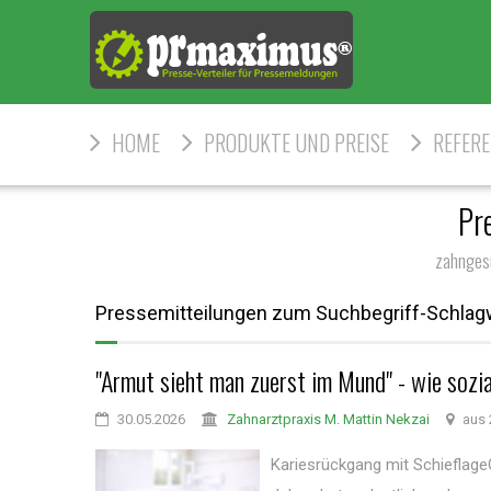
HOME
PRODUKTE UND PREISE
REFER
Pr
zahnges
Pressemitteilungen zum Suchbegriff-Schlag
"Armut sieht man zuerst im Mund" - wie sozia
30.05.2026
Zahnarztpraxis M. Mattin Nekzai
aus 
Kariesrückgang mit SchieflageG