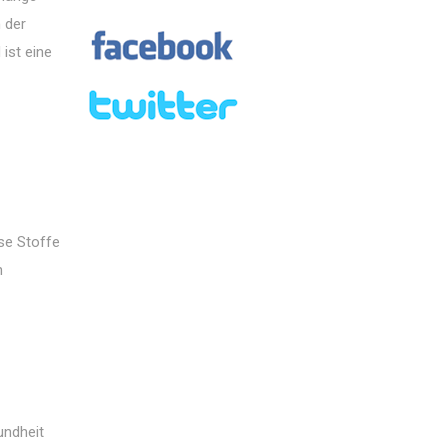
h der
 ist eine
se Stoffe
n
undheit