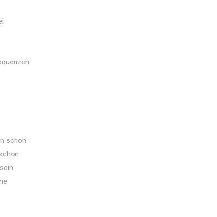
ei
sequenzen
tin schon
 schon
sein.
ine