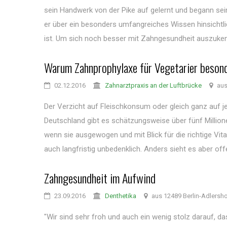
sein Handwerk von der Pike auf gelernt und begann sei
er über ein besonders umfangreiches Wissen hinsichtl
ist. Um sich noch besser mit Zahngesundheit auszukenn
Warum Zahnprophylaxe für Vegetarier besond
02.12.2016
Zahnarztpraxis an der Luftbrücke
aus
Der Verzicht auf Fleischkonsum oder gleich ganz auf je
Deutschland gibt es schätzungsweise über fünf Millionen
wenn sie ausgewogen und mit Blick für die richtige Vi
auch langfristig unbedenklich. Anders sieht es aber offe
Zahngesundheit im Aufwind
23.09.2016
Denthetika
aus 12489 Berlin-Adlersh
"Wir sind sehr froh und auch ein wenig stolz darauf, d