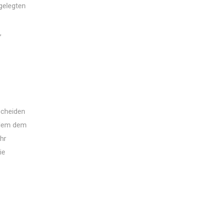
gelegten
,
scheiden
allem dem
hr
ie