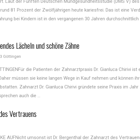
rt. Laut der Fünften Deutschen Mundgesundheitsstudie (DMS V) des 
und 81 Prozent der Zwölfjährigen heute kariesfrei. Das ist eine Ver
ahrung bei Kindern ist in den vergangenen 30 Jahren durchschnittlic
hlendes Lächeln und schöne Zähne
3 Göttingen
NFür die Patienten der Zahnarztpraxis Dr. Gianluca Chirivi ist 
t. Daher müssen sie keine langen Wege in Kauf nehmen und können ih
tatten. Zahnarzt Dr. Gianluca Chirivi gründete seine Praxis im Jahr
sprechen auch die ...
 des Vertrauens
n
UFNicht umsonst ist Dr. Bergenthal der Zahnarzt des Vertrauens