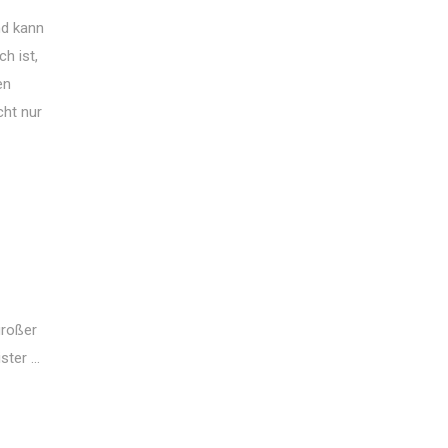
nd kann
h ist,
en
cht nur
großer
er ...