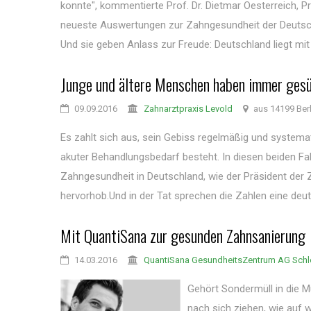
konnte", kommentierte Prof. Dr. Dietmar Oesterreich
neueste Auswertungen zur Zahngesundheit der Deutsch
Und sie geben Anlass zur Freude: Deutschland liegt mit
Junge und ältere Menschen haben immer ges
09.09.2016
Zahnarztpraxis Levold
aus 14199 Ber
Es zahlt sich aus, sein Gebiss regelmäßig und system
akuter Behandlungsbedarf besteht. In diesen beiden Fa
Zahngesundheit in Deutschland, wie der Präsident de
hervorhob.Und in der Tat sprechen die Zahlen eine deutl
Mit QuantiSana zur gesunden Zahnsanierung
14.03.2016
QuantiSana GesundheitsZentrum AG Sch
Gehört Sondermüll in die 
nach sich ziehen, wie auf