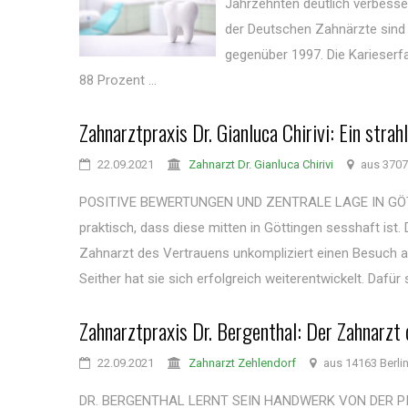
Jahrzehnten deutlich verbesse
der Deutschen Zahnärzte sind r
gegenüber 1997. Die Karieserf
88 Prozent ...
Zahnarztpraxis Dr. Gianluca Chirivi: Ein stra
22.09.2021
Zahnarzt Dr. Gianluca Chirivi
aus 3707
POSITIVE BEWERTUNGEN UND ZENTRALE LAGE IN GÖTTINGE
praktisch, dass diese mitten in Göttingen sesshaft is
Zahnarzt des Vertrauens unkompliziert einen Besuch abs
Seither hat sie sich erfolgreich weiterentwickelt. Dafür 
Zahnarztpraxis Dr. Bergenthal: Der Zahnarzt
22.09.2021
Zahnarzt Zehlendorf
aus 14163 Berli
DR. BERGENTHAL LERNT SEIN HANDWERK VON DER PIKE A