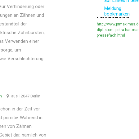
auf LinkedIn teil
ur Verhinderung oder
Meldung
bookmarken
kungen an Zähnen und
Permanentlink
standteil der
http://www.prmaximus.d
dipl.-stom.-petra-hartma
ektrische Zahnbürsten,
pressefach.html
as Verwenden einer
rsorge, um
owie Verschlechterung
nn
aus 12047 Berlin
hon in der Zeit vor
t primitiv. Während in
ehen von Zähnen
Gebiet dar, nämlich von