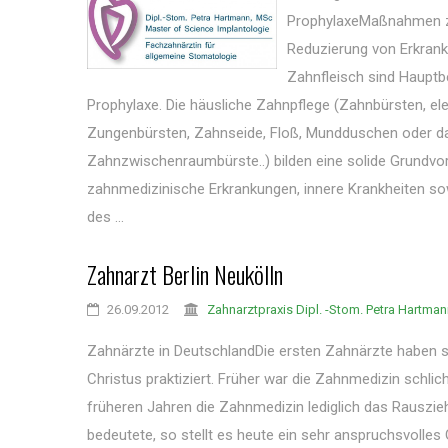
ProphylaxeMaßnahmen z
Reduzierung von Erkran
Zahnfleisch sind Hauptbe
Prophylaxe. Die häusliche Zahnpflege (Zahnbürsten, el
Zungenbürsten, Zahnseide, Floß, Mundduschen oder d
Zahnzwischenraumbürste..) bilden eine solide Grundvo
zahnmedizinische Erkrankungen, innere Krankheiten s
des ...
Zahnarzt Berlin Neukölln
26.09.2012
Zahnarztpraxis Dipl. -Stom. Petra Hartma
Zahnärzte in DeutschlandDie ersten Zahnärzte haben sc
Christus praktiziert. Früher war die Zahnmedizin schlich
früheren Jahren die Zahnmedizin lediglich das Rauszi
bedeutete, so stellt es heute ein sehr anspruchsvolles 