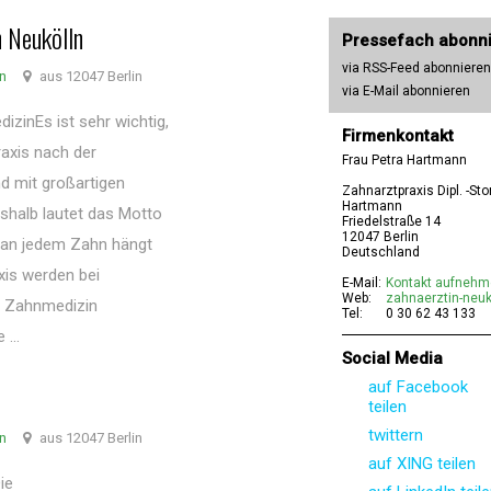
n Neukölln
Pressefach abonn
via RSS-Feed abonnieren
nn
aus 12047 Berlin
via E-Mail abonnieren
izinEs ist sehr wichtig,
Firmenkontakt
raxis nach der
Frau Petra Hartmann
d mit großartigen
Zahnarztpraxis Dipl. -St
Hartmann
eshalb lautet das Motto
Friedelstraße 14
12047 Berlin
 an jedem Zahn hängt
Deutschland
xis werden bei
E-Mail:
Kontakt aufneh
Web:
zahnaerztin-neuk
r Zahnmedizin
Tel:
0 30 62 43 133
...
Social Media
auf Facebook
teilen
twittern
nn
aus 12047 Berlin
auf XING teilen
ie