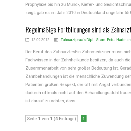
Prophylaxe bis hin zu Mund-, Kiefer- und Gesichtschirur
zeigt, gab es im Jahr 2010 in Deutschland ungefähr 55.0
Regelmäßige Fortbildungen sind als Zahnarzt
12.09.2012
Zahnarztpraxis Dipl. -Stom. Petra Hartma
Der Beruf des ZahnarztesEin Zahnmediziner muss nich
Fachwissen in der Zahnheilkunde besitzen, da auch di
Zusammenarbeit von sehr großer Bedeutung ist. Gerad
Zahnbehandlungen ist die menschliche Zuwendung sehr 
Patienten großen Respekt, der oft mit Angst verbunden 
dadurch oftmals nicht auf den Behandlungsstuhl traue
ist darauf zu achten, dass ...
Seite
1
von
1
(
4
Einträge)
1