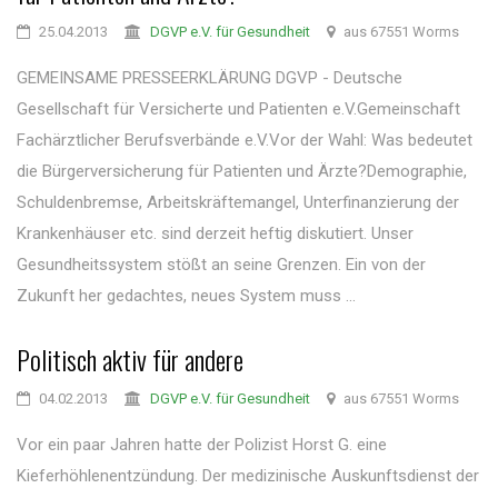
25.04.2013
DGVP e.V. für Gesundheit
aus 67551 Worms
GEMEINSAME PRESSEERKLÄRUNG DGVP - Deutsche
Gesellschaft für Versicherte und Patienten e.V.Gemeinschaft
Fachärztlicher Berufsverbände e.V.Vor der Wahl: Was bedeutet
die Bürgerversicherung für Patienten und Ärzte?Demographie,
Schuldenbremse, Arbeitskräftemangel, Unterfinanzierung der
Krankenhäuser etc. sind derzeit heftig diskutiert. Unser
Gesundheitssystem stößt an seine Grenzen. Ein von der
Zukunft her gedachtes, neues System muss ...
Politisch aktiv für andere
04.02.2013
DGVP e.V. für Gesundheit
aus 67551 Worms
Vor ein paar Jahren hatte der Polizist Horst G. eine
Kieferhöhlenentzündung. Der medizinische Auskunftsdienst der