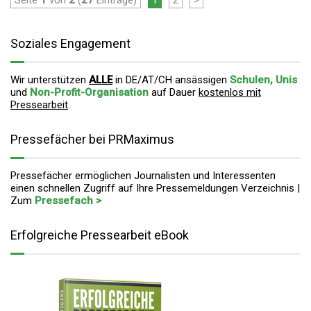
Seite
1
von
2
(
27
Einträge)
1
2
>
Soziales Engagement
Wir unterstützen
ALLE
in DE/AT/CH ansässigen
Schulen, Unis
und
Non-Profit-Organisation
auf Dauer
kostenlos mit
Pressearbeit
.
Pressefächer bei PRMaximus
Pressefächer ermöglichen Journalisten und Interessenten
einen schnellen Zugriff auf Ihre Pressemeldungen Verzeichnis |
Zum
Pressefach >
Erfolgreiche Pressearbeit eBook