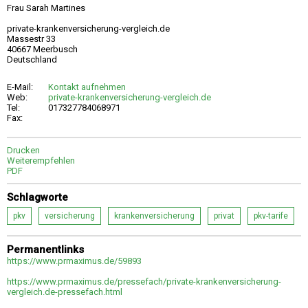
Frau Sarah Martines
private-krankenversicherung-vergleich.de
Massestr 33
40667 Meerbusch
Deutschland
E-Mail:
Kontakt aufnehmen
Web:
private-krankenversicherung-vergleich.de
Tel:
017327784068971
Fax:
Drucken
Weiterempfehlen
PDF
Schlagworte
pkv
versicherung
krankenversicherung
privat
pkv-tarife
Permanentlinks
https://www.prmaximus.de/59893
https://www.prmaximus.de/pressefach/private-krankenversicherung-
vergleich.de-pressefach.html