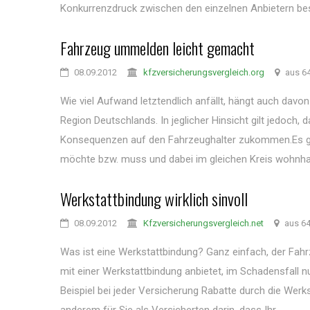
Konkurrenzdruck zwischen den einzelnen Anbietern best
Fahrzeug ummelden leicht gemacht
08.09.2012
kfzversicherungsvergleich.org
aus 6
Wie viel Aufwand letztendlich anfällt, hängt auch davon
Region Deutschlands. In jeglicher Hinsicht gilt jedoc
Konsequenzen auf den Fahrzeughalter zukommen.Es gib
möchte bzw. muss und dabei im gleichen Kreis wohnhaft 
Werkstattbindung wirklich sinvoll
08.09.2012
Kfzversicherungsvergleich.net
aus 6
Was ist eine Werkstattbindung? Ganz einfach, der Fahrz
mit einer Werkstattbindung anbietet, im Schadensfall n
Beispiel bei jeder Versicherung Rabatte durch die Werks