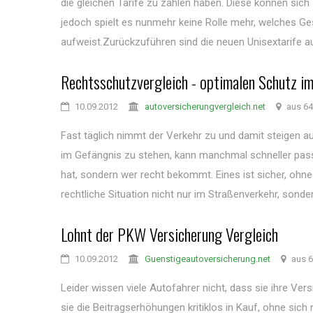
die gleichen Tarife zu zahlen haben. Diese können sich
jedoch spielt es nunmehr keine Rolle mehr, welches G
aufweist.Zurückzuführen sind die neuen Unisextarife auf
Rechtsschutzvergleich - optimalen Schutz i
10.09.2012
autoversicherungvergleich.net
aus 64
Fast täglich nimmt der Verkehr zu und damit steigen au
im Gefängnis zu stehen, kann manchmal schneller passie
hat, sondern wer recht bekommt. Eines ist sicher, ohn
rechtliche Situation nicht nur im Straßenverkehr, sondern
Lohnt der PKW Versicherung Vergleich
10.09.2012
Guenstigeautoversicherung.net
aus 6
Leider wissen viele Autofahrer nicht, dass sie ihre V
sie die Beitragserhöhungen kritiklos in Kauf, ohne si