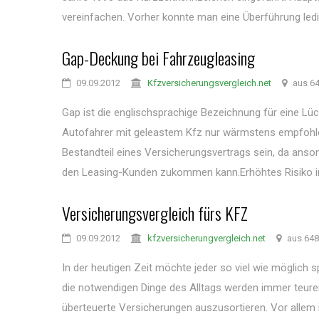
vereinfachen. Vorher konnte man eine Überführung ledig
Gap-Deckung bei Fahrzeugleasing
09.09.2012
Kfzversicherungsvergleich.net
aus 6
Gap ist die englischsprachige Bezeichnung für eine Lü
Autofahrer mit geleastem Kfz nur wärmstens empfohle
Bestandteil eines Versicherungsvertrags sein, da anso
den Leasing-Kunden zukommen kann.Erhöhtes Risiko im
Versicherungsvergleich fürs KFZ
09.09.2012
kfzversicherungvergleich.net
aus 648
In der heutigen Zeit möchte jeder so viel wie möglich 
die notwendigen Dinge des Alltags werden immer teurer
überteuerte Versicherungen auszusortieren. Vor allem i