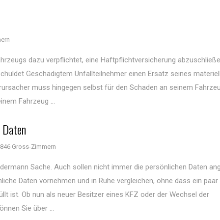
ern
ahrzeugs dazu verpflichtet, eine Haftpflichtversicherung abzuschließe
schuldet Geschädigtem Unfallteilnehmer einen Ersatz seines materiel
lverursacher muss hingegen selbst für den Schaden an seinem Fahrze
inem Fahrzeug ...
e Daten
846 Gross-Zimmern
 jedermann Sache. Auch sollen nicht immer die persönlichen Daten a
liche Daten vornehmen und in Ruhe vergleichen, ohne dass ein paar
llt ist. Ob nun als neuer Besitzer eines KFZ oder der Wechsel der
nnen Sie über ...