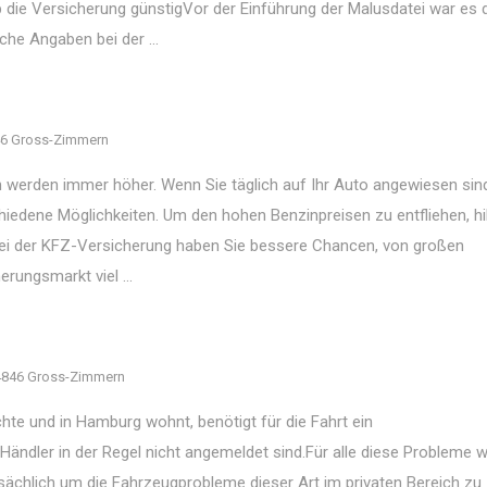
die Versicherung günstigVor der Einführung der Malusdatei war es 
he Angaben bei der ...
6 Gross-Zimmern
n werden immer höher. Wenn Sie täglich auf Ihr Auto angewiesen sin
iedene Möglichkeiten. Um den hohen Benzinpreisen zu entfliehen, hil
Bei der KFZ-Versicherung haben Sie bessere Chancen, von großen
rungsmarkt viel ...
4846 Gross-Zimmern
te und in Hamburg wohnt, benötigt für die Fahrt ein
ändler in der Regel nicht angemeldet sind.Für alle diese Probleme 
sächlich um die Fahrzeugprobleme dieser Art im privaten Bereich zu