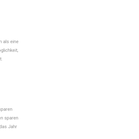
 als eine
lichkeit,
t.
 sparen
en sparen
 das Jahr