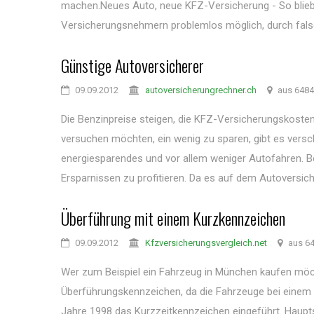
machen.Neues Auto, neue KFZ-Versicherung - So blieb 
Versicherungsnehmern problemlos möglich, durch falsc
Günstige Autoversicherer
09.09.2012
autoversicherungrechner.ch
aus 6484
Die Benzinpreise steigen, die KFZ-Versicherungskoste
versuchen möchten, ein wenig zu sparen, gibt es versch
energiesparendes und vor allem weniger Autofahren. 
Ersparnissen zu profitieren. Da es auf dem Autoversiche
Überführung mit einem Kurzkennzeichen
09.09.2012
Kfzversicherungsvergleich.net
aus 6
Wer zum Beispiel ein Fahrzeug in München kaufen möch
Überführungskennzeichen, da die Fahrzeuge bei einem H
Jahre 1998 das Kurzzeitkennzeichen eingeführt. Haupt