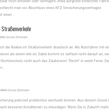
 zwar noch erhöhen oder verringern, etwa aufgrund schlechter Fahrve
eschlecht man vor Abschluss eines KFZ Versicherungsvertrages
 einen ...
m Straßenverkehr
846 Gross-Zimmern
ch die Risiken im Straßenverkehr drastisch an. Als Autofahrer mit e
ren als einem lieb ist. Dabei kommt es vielfach nicht darauf an, we
e Rechtsschutz rückt auch das Zauberwort "Recht" in weite Ferne. Da
 ...
4846 Gross-Zimmern
ersicherung jederzeit problemlos wechseln können. Aus diesem Grun
ch nach besseren Konditionen zu erkundigen. Wenn Sie in Zukunft meh