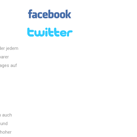
der jedem
barer
rages auf
n auch
 und
 hoher