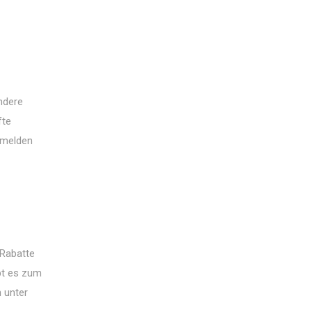
andere
fte
mmelden
 Rabatte
bt es zum
n unter