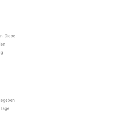
n. Diese
len
ug
ngegeben
 Tage