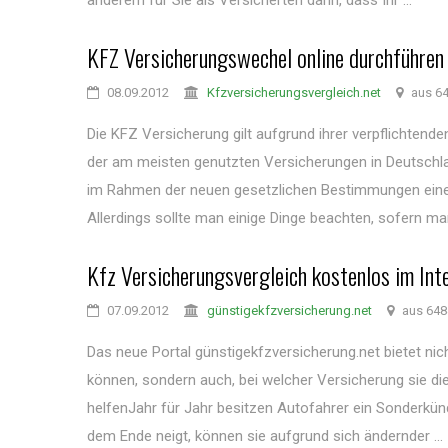
anderem für Sie als Versicherten darin, dass Ihr ...
KFZ Versicherungswechel online durchführen
08.09.2012
Kfzversicherungsvergleich.net
aus 6
Die KFZ Versicherung gilt aufgrund ihrer verpflichtend
der am meisten genutzten Versicherungen in Deutschlan
im Rahmen der neuen gesetzlichen Bestimmungen einen
Allerdings sollte man einige Dinge beachten, sofern man 
Kfz Versicherungsvergleich kostenlos im Int
07.09.2012
günstigekfzversicherung.net
aus 648
Das neue Portal günstigekfzversicherung.net bietet nic
können, sondern auch, bei welcher Versicherung sie di
helfenJahr für Jahr besitzen Autofahrer ein Sonderkün
dem Ende neigt, können sie aufgrund sich ändernder ...