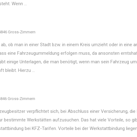
eht. Wenn ...
4846 Gross-Zimmern
 ab, ob man in einer Stadt bzw. in einem Kreis umzieht oder in eine 
h, dass eine Fahrzeugummeldung erfolgen muss, da ansonsten erntsha
t einige Unterlagen, die man benötigt, wenn man sein Fahrzeug u
bleibt. Hierzu ...
4846 Gross-Zimmern
eugbesitzer verpflichtet sich, bei Abschluss einer Versicherung, die
ur bestimmte Werkstätten aufzusuchen. Das hat viele Vorteile, so gi
tattbindung bei KFZ-Tarifen. Vorteile bei der Werkstattbindung liege