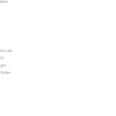
 kann
chen der
 KG
igen
finden.