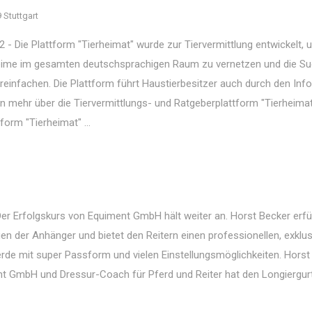
 Stuttgart
2 - Die Plattform "Tierheimat" wurde zur Tiervermittlung entwickelt, 
eime im gesamten deutschsprachigen Raum zu vernetzen und die S
reinfachen. Die Plattform führt Haustierbesitzer auch durch den Info
n mehr über die Tiervermittlungs- und Ratgeberplattform "Tierheima
form "Tierheimat" ...
er Erfolgskurs von Equiment GmbH hält weiter an. Horst Becker erfül
n der Anhänger und bietet den Reitern einen professionellen, exklus
erde mit super Passform und vielen Einstellungsmöglichkeiten. Horst
t GmbH und Dressur-Coach für Pferd und Reiter hat den Longiergurt