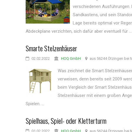
verschiedenen Ausführungen. D
Sandkastens, und sein Standor
Lage bereits optimal vor Rege
Abdeckplane verzichten, sich dafür aber eventuell für ...
Smarte Stelzenhäuser
02.02.2022
HOQ GmbH
aus 56244 Ötzingen bei 
Was zeichnet die Smart Stelzenhäuser 
verweisen, denn bereits seit 2009 werd
beim Vergleich der Smart Stelzenhäus
Stelzenhäuser mit einem großen Ang
Spielen. ...
Spielhaus, Spiel- oder Kletterturm
01.02.2022
HOQ GmbH
aus 56244 Ötzingen bei 