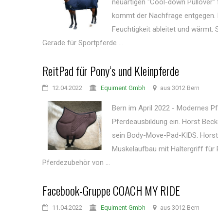
neuartigen "Cool-down Pullover" 
kommt der Nachfrage entgegen. D
Feuchtigkeit ableitet und wärmt
Gerade für Sportpferde ...
ReitPad für Pony‘s und Kleinpferde
12.04.2022
Equiment Gmbh
aus 3012 Bern
Bern im April 2022 - Modernes P
Pferdeausbildung ein. Horst Beck
sein Body-Move-Pad-KIDS. Horst 
Muskelaufbau mit Haltergriff für
Pferdezubehör von ...
Facebook-Gruppe COACH MY RIDE
11.04.2022
Equiment Gmbh
aus 3012 Bern