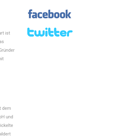
t ist
as
 Gründer
it
it dem
mbH und
ickelte
ildert