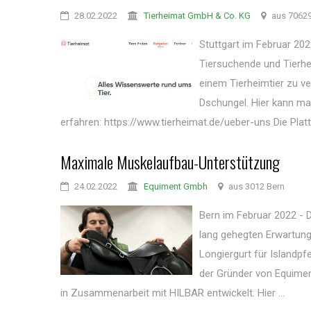
28.02.2022
Tierheimat GmbH & Co. KG
aus 70629
Stuttgart im Februar 202
Tiersuchende und Tierh
einem Tierheimtier zu ve
Dschungel. Hier kann ma
erfahren: https://www.tierheimat.de/ueber-uns Die Platt
Maximale Muskelaufbau-Unterstützung
24.02.2022
Equiment Gmbh
aus 3012 Bern
Bern im Februar 2022 - D
lang gehegten Erwartunge
Longiergurt für Islandpf
der Gründer von Equimen
in Zusammenarbeit mit HILBAR entwickelt. Hier ...