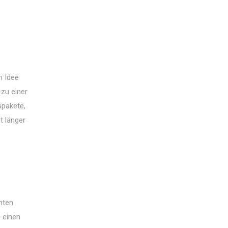
n Idee
 zu einer
spakete,
t länger
nten
h einen