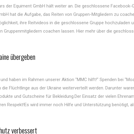
skurs der Equiment GmbH hält weiter an. Die geschlossene Facebook-
bH hat die Aufgabe, das Reiten von Gruppen-Mitgliedern zu coache
öglichkeit, ihre Reitvideos in die geschlossene Gruppe hochzuladen u
n Gruppenmitgliedern coachen lassen. Hier mehr über die geschlos
aine übergeben
 und haben im Rahmen unserer Aktion "MMC hilft!" Spenden bei "Moabi
 die Flüchtlinge aus der Ukraine weiterverteilt werden. Darunter ware
odukte und Gutscheine für Bekleidung.Der Einsatz der vielen Ehrenam
seren Respekt!Es wird immer noch Hilfe und Unterstützung benötigt, al
hutz verbessert