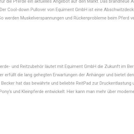
für die Pferde ein aktuelles Angebot auf den Markt. Das brandneue 
er Cool-down Pullover von Equiment GmbH ist eine Abschwitzdecke
. So werden Muskelverspannungen und Rückenprobleme beim Pferd ve
ferde- und Reitzubehör läutet mit Equiment GmbH die Zukunft im Ber
er erfüllt die lang gehegten Erwartungen der Anhänger und bietet de
Becker hat das bewährte und beliebte ReitPad zur Druckentlastung
 Pony‘s und Kleinpferde entwickelt. Hier kann man mehr über modern