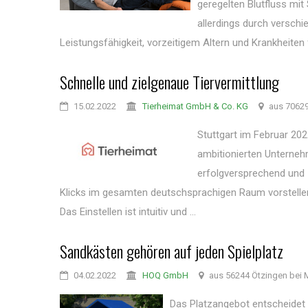
geregelten Blutfluss mi
allerdings durch versch
Leistungsfähigkeit, vorzeitigem Altern und Krankheiten f
Schnelle und zielgenaue Tiervermittlung
15.02.2022
Tierheimat GmbH & Co. KG
aus 70629
Stuttgart im Februar 20
ambitionierten Unterneh
erfolgversprechend und 
Klicks im gesamten deutschsprachigen Raum vorstellen 
Das Einstellen ist intuitiv und ...
Sandkästen gehören auf jeden Spielplatz
04.02.2022
HOQ GmbH
aus 56244 Ötzingen bei 
Das Platzangebot entscheidet 