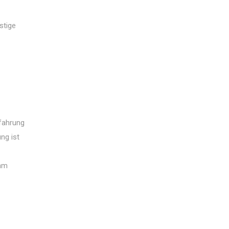
stige
rfahrung
ng ist
 am