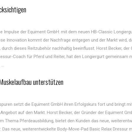
cksichtigen
ue Impulse der Equiment GmbH: mit dem neuen HB-Classic Longiergur
iese Innovation kommt der Nachfrage entgegen und der Markt wird, d
 durch dieses Reitzubehör nachhaltig beeinflusst. Horst Becker, der
ssur-Coach für Pferd und Reiter, hat den Longiergurt gemeinsam m
...
 Muskelaufbau unterstützen
puren setzt die Equiment GmbH ihren Erfolgskurs fort und bringt m
 Angebot auf den Markt. Horst Becker, der Gründer der Equiment G
m Thema Pferdeausbildung, bietet den Kunden das neue, weiterentw
 Das neue, weiterentwickelte Body-Move-Pad Basic Relax Dressur m