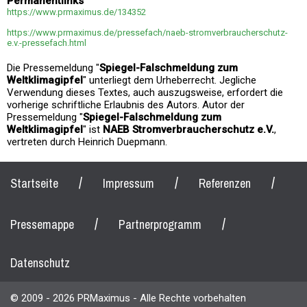
Permanentlinks
https://www.prmaximus.de/134352
https://www.prmaximus.de/pressefach/naeb-stromverbraucherschutz-
e.v.-pressefach.html
Die Pressemeldung "
Spiegel-Falschmeldung zum
Weltklimagipfel
" unterliegt dem Urheberrecht. Jegliche
Verwendung dieses Textes, auch auszugsweise, erfordert die
vorherige schriftliche Erlaubnis des Autors. Autor der
Pressemeldung "
Spiegel-Falschmeldung zum
Weltklimagipfel
" ist
NAEB Stromverbraucherschutz e.V.
,
vertreten durch Heinrich Duepmann.
/
/
/
Startseite
Impressum
Referenzen
/
/
Pressemappe
Partnerprogramm
Datenschutz
© 2009 - 2026 PRMaximus - Alle Rechte vorbehalten