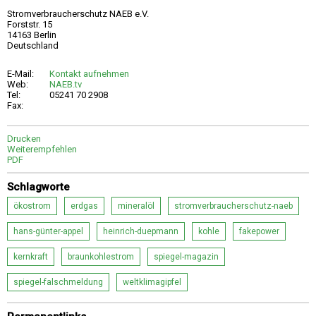
Stromverbraucherschutz NAEB e.V.
Forststr. 15
14163 Berlin
Deutschland
E-Mail:
Kontakt aufnehmen
Web:
NAEB.tv
Tel:
05241 70 2908
Fax:
Drucken
Weiterempfehlen
PDF
Schlagworte
ökostrom
erdgas
mineralöl
stromverbraucherschutz-naeb
hans-günter-appel
heinrich-duepmann
kohle
fakepower
kernkraft
braunkohlestrom
spiegel-magazin
spiegel-falschmeldung
weltklimagipfel