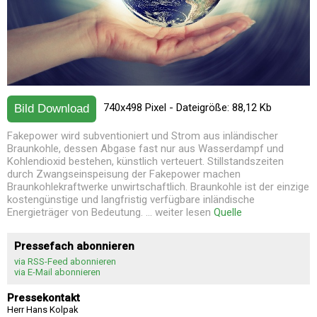
740x498 Pixel - Dateigröße: 88,12 Kb
Bild Download
Fakepower wird subventioniert und Strom aus inländischer
Braunkohle, dessen Abgase fast nur aus Wasserdampf und
Kohlendioxid bestehen, künstlich verteuert. Stillstandszeiten
durch Zwangseinspeisung der Fakepower machen
Braunkohlekraftwerke unwirtschaftlich. Braunkohle ist der einzige
kostengünstige und langfristig verfügbare inländische
Energieträger von Bedeutung. ... weiter lesen
Quelle
Pressefach abonnieren
via RSS-Feed abonnieren
via E-Mail abonnieren
Pressekontakt
Herr Hans Kolpak