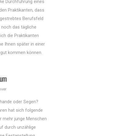
Die Durchführung eines
den Praktikanten, dass
angestrebtes Berufsfeld
noch das tägliche
ich die Praktikanten
e Ihnen später in einer
zugut kommen können.
kum
over
chande oder Segen?
ren hat sich folgende
er mehr junge Menschen
uf durch unzählige
ine Festanstellung