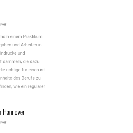
over
kumsIn einem Praktikum
gaben und Arbeiten in
Eindrücke und
uf sammeln, die dazu
ie richtige für einen ist
Inhalte des Berufs zu
inden, wie ein regulärer
m Hannover
over