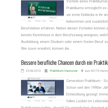
Vorteile eines Praktikums
Praktikums ermöglicht es 
sie erste Einblicke in ihr 
bekommen und zusätzlich 
Berufsleben erfahren. Neben diesen Vorteilen können s
bereits Kenntnisse in dem Berufszweig aneignen, welch
Ausbildung, einem Studium oder einem festen Beruf 
Wie zuvor erwähnt, können die ...
Bessere berufliche Chancen durch ein Prakti
25.06.2013
Praktikum Hannover
aus 30175 Hann
Generation Praktikum - S
Schon seit den 1990er Jah
Entwicklung gezeigt: imm
füllen Lücken im Lebensla
Praktikantenstellen, obwohl Sie eigentlichen dringend e