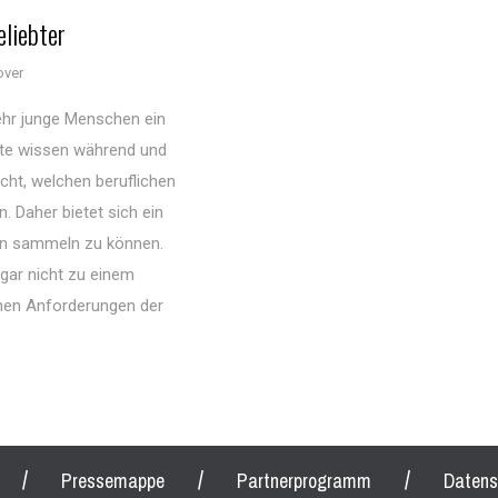
eliebter
over
r junge Menschen ein
ute wissen während und
cht, welchen beruflichen
. Daher bietet sich ein
en sammeln zu können.
 gar nicht zu einem
hohen Anforderungen der
/
/
/
Pressemappe
Partnerprogramm
Datens