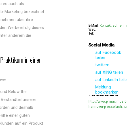
b es auch als
eb-Marketing bezeichnet
ernehmen über ihre
E-Mail:
Kontakt aufneh
den Werbeerfolg dieses
Web:
Tel:
unter anderem die
Social Media
auf Facebook
 Praktikum in einer
teilen
twittern
auf XING teilen
auf LinkedIn teil
over
Meldung
 und Below the
bookmarken
Permanentlink
 Bestandteil unserer
http://www.prmaximus.d
hannover-pressefach.ht
orden und deshalb
Hilfe einer guten
Kunden auf ein Produkt