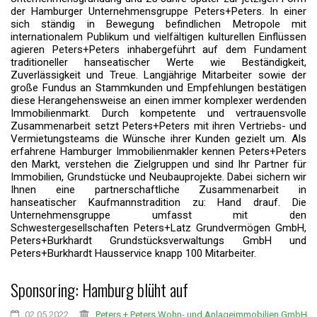
der Hamburger Unternehmensgruppe Peters+Peters. In einer
sich ständig in Bewegung befindlichen Metropole mit
internationalem Publikum und vielfältigen kulturellen Einflüssen
agieren Peters+Peters inhabergeführt auf dem Fundament
traditioneller hanseatischer Werte wie Beständigkeit,
Zuverlässigkeit und Treue. Langjährige Mitarbeiter sowie der
große Fundus an Stammkunden und Empfehlungen bestätigen
diese Herangehensweise an einen immer komplexer werdenden
Immobilienmarkt. Durch kompetente und vertrauensvolle
Zusammenarbeit setzt Peters+Peters mit ihren Vertriebs- und
Vermietungsteams die Wünsche ihrer Kunden gezielt um. Als
erfahrene Hamburger Immobilienmakler kennen Peters+Peters
den Markt, verstehen die Zielgruppen und sind Ihr Partner für
Immobilien, Grundstücke und Neubauprojekte. Dabei sichern wir
Ihnen eine partnerschaftliche Zusammenarbeit in
hanseatischer Kaufmannstradition zu: Hand drauf. Die
Unternehmensgruppe umfasst mit den
Schwestergesellschaften Peters+Latz Grundvermögen GmbH,
Peters+Burkhardt Grundstücksverwaltungs GmbH und
Peters+Burkhardt Hausservice knapp 100 Mitarbeiter.
Sponsoring: Hamburg blüht auf
02.05.2022
Peters + Peters Wohn- und Anlageimmobilien GmbH