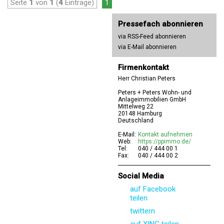
Seite
1
von
1
(
4
Einträge)
1
Pressefach abonnieren
via RSS-Feed abonnieren
via E-Mail abonnieren
Firmenkontakt
Herr Christian Peters
Peters + Peters Wohn- und
Anlageimmobilien GmbH
Mittelweg 22
20148 Hamburg
Deutschland
E-Mail:
Kontakt aufnehmen
Web:
https://ppimmo.de/
Tel:
040 / 444 00 1
Fax:
040 / 444 00 2
Social Media
auf Facebook
teilen
twittern