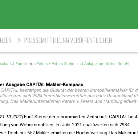
ENZEN
PRESSEMITTEILUNG VERÖFFENTLICHEN
schaft & Familie
von
Peters + Peters Wohn- und Anlageimmobilien GmbH
riger Ausgabe CAPITAL Makler-Kompass
 CAPITAL bestätigen die Qualität der besten Immobilienmakler für d
ifizierten sich 2984 Immobilienvermittler aus ganz Deutschland für
tung. Das Maklerunternehmen Peters + Peters aus Hamburg erhielt 
21.10.2021]
Fünf Sterne der renommierten Zeitschrift CAPITAL bestä
ttlung von Wohnimmobilien. Im Jahr 2021 qualifizierten sich 2984
lyse. Doch nur 652 Makler erhielten die Höchstwertung. Das Makleru