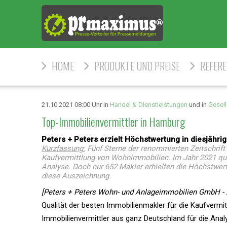
HOME
PRODUKTE UND PREISE
REFER
21.10.2021 08:00 Uhr in
Handel & Dienstleistungen
und in
Gesell
Top-Immobilienvermittler in Hamburg
Peters + Peters erzielt Höchstwertung in diesjäh
Kurzfassung:
Fünf Sterne der renommierten Zeitschrift
Kaufvermittlung von Wohnimmobilien. Im Jahr 2021 qual
Analyse. Doch nur 652 Makler erhielten die Höchstwer
diese Auszeichnung.
[Peters + Peters Wohn- und Anlageimmobilien GmbH - 
Qualität der besten Immobilienmakler für die Kaufvermi
Immobilienvermittler aus ganz Deutschland für die Ana