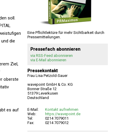
en soll.
APITAL
Eine Pflichtlektüre für mehr Sichtbarkeit durch
weistufigen
Pressemitteilungen.
 und die
Pressefach abonnieren
via RSS-Feed abonnieren
via E-Mail abonnieren
erem Ziel,
Pressekontakt
r
Frau Lisa Petzold-Sauer
er oberste
wavepoint GmbH & Co. KG
tativ
Bonner Straße 12
51379 Leverkusen
Deutschland
ibt es auf
E-Mail:
Kontakt aufnehmen
Web:
https://wavepoint.de
Tel:
0214 7079011
Fax:
0214 7079012