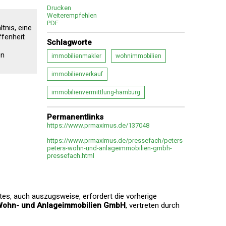
Drucken
Weiterempfehlen
PDF
tnis, eine
ffenheit
Schlagworte
en
immobilienmakler
wohnimmobilien
immobilienverkauf
immobilienvermittlung-hamburg
Permanentlinks
https://www.prmaximus.de/137048
https://www.prmaximus.de/pressefach/peters-
peters-wohn-und-anlageimmobilien-gmbh-
pressefach.html
tes, auch auszugsweise, erfordert die vorherige
 Wohn- und Anlageimmobilien GmbH
, vertreten durch