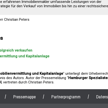
ie erfahrenen Immobilienmakler umfassende Leistungen von der
ategie für den Verkauf von Immobilien bis hin zu einer rechtssicher
r Christian Peters
ns
olgreich verkaufen
ermittlung und Kapitalanlage
obilienvermittlung und Kapitalanlage
" unterliegt dem Urheberrec
ubnis des Autors. Autor der Pressemeldung "
Hamburger Spezialisten
H
, vertreten durch Christian Peters.
/
/
/
Pressemappe
Partnerprogramm
Datens