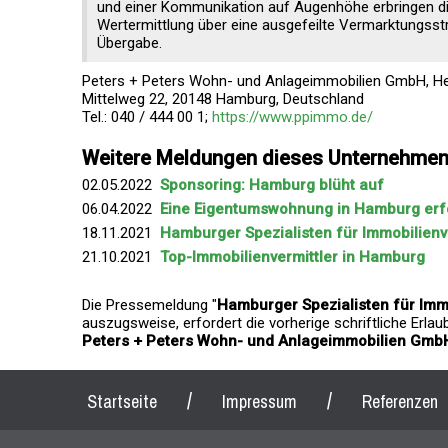
und einer Kommunikation auf Augenhöhe erbringen d
Wertermittlung über eine ausgefeilte Vermarktungsstr
Übergabe.
Peters + Peters Wohn- und Anlageimmobilien GmbH, Her
Mittelweg 22, 20148 Hamburg, Deutschland
Tel.: 040 / 444 00 1;
https://www.ppimmo.de/
Weitere Meldungen dieses Unternehme
02.05.2022
Sponsoring: Hamburg blüht auf
06.04.2022
Eine Eigentumswohnung in Hamburg erf
18.11.2021
Hamburger Spezialisten für Immobilienv
21.10.2021
Top-Immobilienvermittler in Hamburg
Die Pressemeldung "
Hamburger Spezialisten für Imm
auszugsweise, erfordert die vorherige schriftliche Erla
Peters + Peters Wohn- und Anlageimmobilien Gmb
/
/
Startseite
Impressum
Referenzen