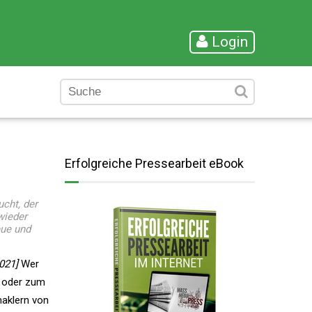
Login
Erfolgreiche Pressearbeit eBook
cht, der
wieder
eue und
021]
Wer
 oder zum
maklern von