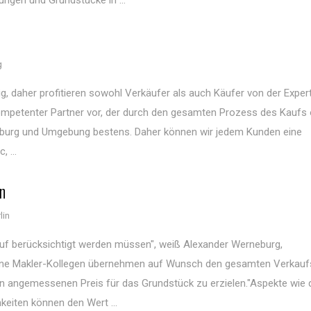
ungen und Grundstücke in ...
g
ig, daher profitieren sowohl Verkäufer als auch Käufer von der Exper
 kompetenter Partner vor, der durch den gesamten Prozess des Kaufs
eiburg und Umgebung bestens. Daher können wir jedem Kunden eine
 ...
n
lin
uf berücksichtigt werden müssen", weiß Alexander Werneburg,
eine Makler-Kollegen übernehmen auf Wunsch den gesamten Verkauf
nen angemessenen Preis für das Grundstück zu erzielen."Aspekte wie 
eiten können den Wert ...