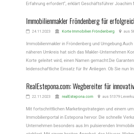
Erfahrung erfordert", erklärt Geschäftsführer Joachim N
Immobilienmakler Fröndenberg für erfolgrei
24.11.2023
Korte Immobilien Fröndenberg
aus 5
Immobilienmakler in Fröndenberg und Umgebung:Auch
näheren Umkreis hat sich das Makler-Unternehmen Kort
Korte geleitet wird, einen Namen gemacht.Die Garanten
leidenschaftliche Einsatz für Ihr Anliegen. Ob Sie nun I
RealEstepona.com: Wegbereiter für innovati
22.11.2023
realEstepona.com
aus 51379 Leverk
Mit fortschrittlichen Marketingstrategien und einem 
Immobilienportal in Estepona hervor. Die schnelle Ve
Unternehmen besonders aus.Im pulsierenden Immobilie