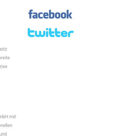
sitz
reite
zise
GmbH mit
nellen
 und