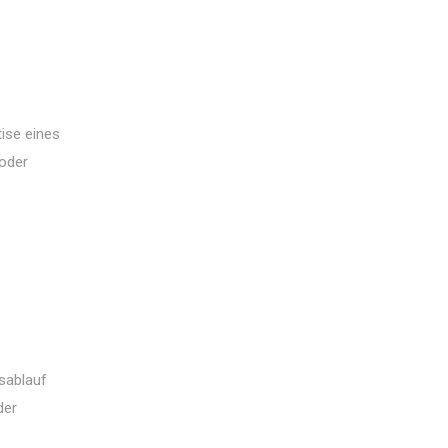
tise eines
 oder
sablauf
der