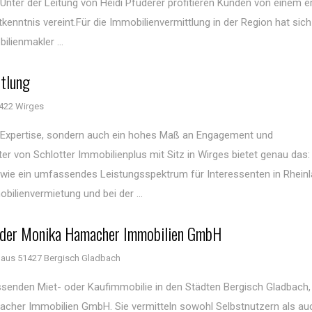
 Unter der Leitung von Heidi Pfuderer profitieren Kunden von einem 
enntnis vereint.Für die Immobilienvermittlung in der Region hat si
ilienmakler ...
ttlung
422 Wirges
he Expertise, sondern auch ein hohes Maß an Engagement und
r von Schlotter Immobilienplus mit Sitz in Wirges bietet genau das:
wie ein umfassendes Leistungsspektrum für Interessenten in Rhein
ilienvermietung und bei der ...
n der Monika Hamacher Immobilien GmbH
aus 51427 Bergisch Gladbach
senden Miet- oder Kaufimmobilie in den Städten Bergisch Gladbach,
acher Immobilien GmbH. Sie vermitteln sowohl Selbstnutzern als au