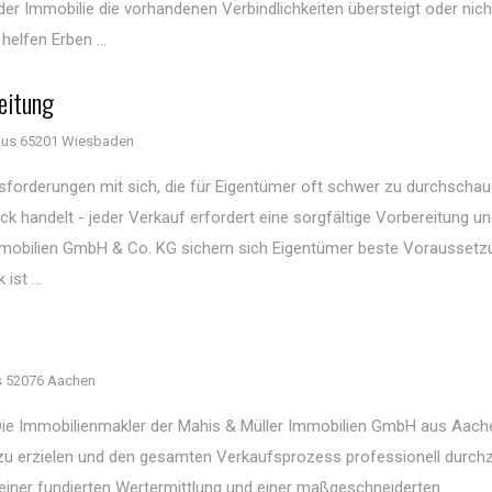
r Immobilie die vorhandenen Verbindlichkeiten übersteigt oder nicht
lfen Erben ...
eitung
us 65201 Wiesbaden
sforderungen mit sich, die für Eigentümer oft schwer zu durchschau
 handelt - jeder Verkauf erfordert eine sorgfältige Vorbereitung u
Immobilien GmbH & Co. KG sichern sich Eigentümer beste Voraussetz
st ...
 52076 Aachen
 Die Immobilienmakler der Mahis & Müller Immobilien GmbH aus Aach
s zu erzielen und den gesamten Verkaufsprozess professionell durch
iner fundierten Wertermittlung und einer maßgeschneiderten