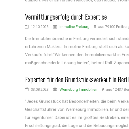
etabliert. Mit einem breiten Angebot, das Häuser, Wohn
Vermittlungserfolg durch Expertise
12.10.2023
Immoline Freiburg
aus 79100 Freibur
Die Immobilienbranche in Freiburg verändert sich ständ
erfahrenen Maklers. Immoline Freiburg stellt sich als
Verkaufs führt."Wir kennen den Immobilienmarkt in Fr
maßgeschneiderte Lösung bieten", betont Ralf Zupancic,
Experten für den Grundstücksverkauf in Berli
03.08.2023
Werneburg Immobilien
aus 12437 Ber
"Jedes Grundstück hat Besonderheiten, die beim Verka
Geschäftsführer von Werneburg Immobilien. Er und s
für Eigentümer. Dabei ist es ihr größtes Bestreben, ei
Erschließungsgrad, die Lage und die Bebauungsmöglichk