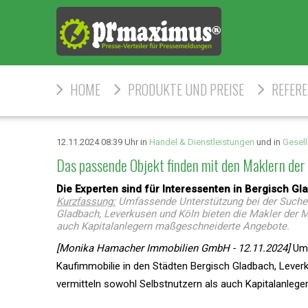
HOME
PRODUKTE UND PREISE
REFER
12.11.2024 08:39 Uhr in
Handel & Dienstleistungen
und in
Gesell
Das passende Objekt finden mit den Maklern d
Die Experten sind für Interessenten in Bergisch G
Kurzfassung:
Umfassende Unterstützung bei der Suche 
Gladbach, Leverkusen und Köln bieten die Makler der
auch Kapitalanlegern maßgeschneiderte Angebote.
[Monika Hamacher Immobilien GmbH - 12.11.2024]
Umf
Kaufimmobilie in den Städten Bergisch Gladbach, Lever
vermitteln sowohl Selbstnutzern als auch Kapitalanleg