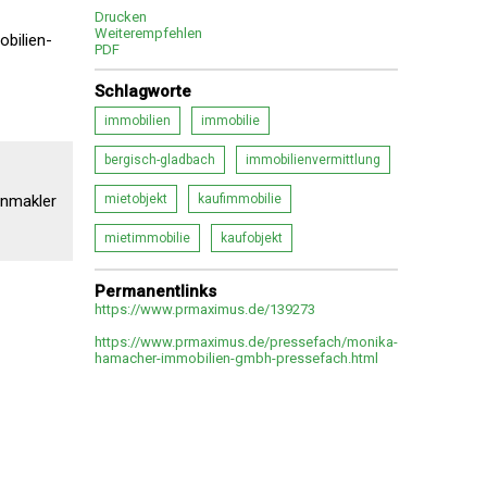
Drucken
Weiterempfehlen
obilien-
PDF
Schlagworte
immobilien
immobilie
bergisch-gladbach
immobilienvermittlung
enmakler
mietobjekt
kaufimmobilie
mietimmobilie
kaufobjekt
Permanentlinks
https://www.prmaximus.de/139273
https://www.prmaximus.de/pressefach/monika-
hamacher-immobilien-gmbh-pressefach.html