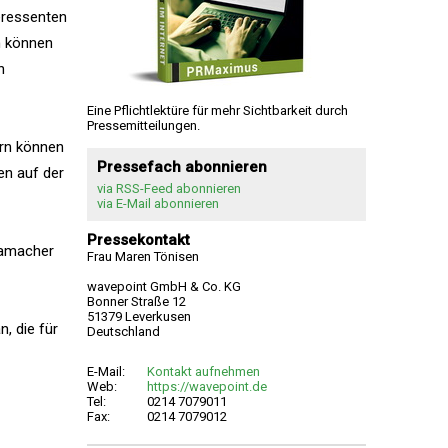
eressenten
en können
n
Eine Pflichtlektüre für mehr Sichtbarkeit durch
Pressemitteilungen.
ern können
Pressefach abonnieren
en auf der
via RSS-Feed abonnieren
via E-Mail abonnieren
Pressekontakt
 Hamacher
Frau Maren Tönisen
wavepoint GmbH & Co. KG
Bonner Straße 12
51379 Leverkusen
, die für
Deutschland
E-Mail:
Kontakt aufnehmen
Web:
https://wavepoint.de
Tel:
0214 7079011
Fax:
0214 7079012