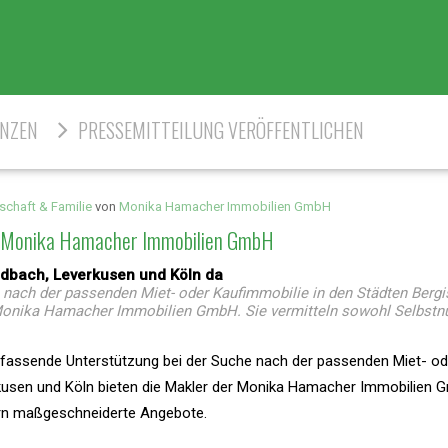
ENZEN
PRESSEMITTEILUNG VERÖFFENTLICHEN
schaft & Familie
von
Monika Hamacher Immobilien GmbH
er Monika Hamacher Immobilien GmbH
ladbach, Leverkusen und Köln da
nach der passenden Miet- oder Kaufimmobilie in den Städten Bergi
 Monika Hamacher Immobilien GmbH. Sie vermitteln sowohl Selbstnu
assende Unterstützung bei der Suche nach der passenden Miet- od
kusen und Köln bieten die Makler der Monika Hamacher Immobilien 
ern maßgeschneiderte Angebote.