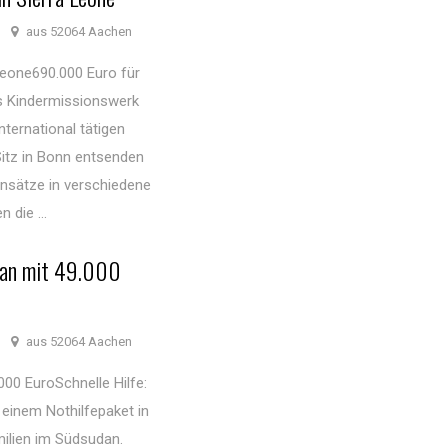
aus 52064 Aachen
Leone690.000 Euro für
as Kindermissionswerk
nternational tätigen
Sitz in Bonn entsenden
insätze in verschiedene
 die ...
udan mit 49.000
aus 52064 Aachen
00 EuroSchnelle Hilfe:
einem Nothilfepaket in
milien im Südsudan.