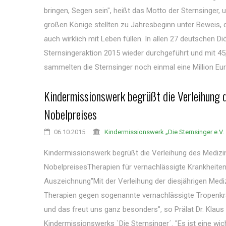
bringen, Segen sein", heißt das Motto der Sternsinger, u
großen Könige stellten zu Jahresbeginn unter Beweis, 
auch wirklich mit Leben füllen. In allen 27 deutschen D
Sternsingeraktion 2015 wieder durchgeführt und mit 45,
sammelten die Sternsinger noch einmal eine Million Euro
Kindermissionswerk begrüßt die Verleihung 
Nobelpreises
06.10.2015
Kindermissionswerk „Die Sternsinger e.V.
Kindermissionswerk begrüßt die Verleihung des Medizi
NobelpreisesTherapien für vernachlässigte Krankheite
Auszeichnung"Mit der Verleihung der diesjährigen Med
Therapien gegen sogenannte vernachlässigte Tropenkr
und das freut uns ganz besonders", so Prälat Dr. Klaus
Kindermissionswerks `Die Sternsinger´. "Es ist eine wi