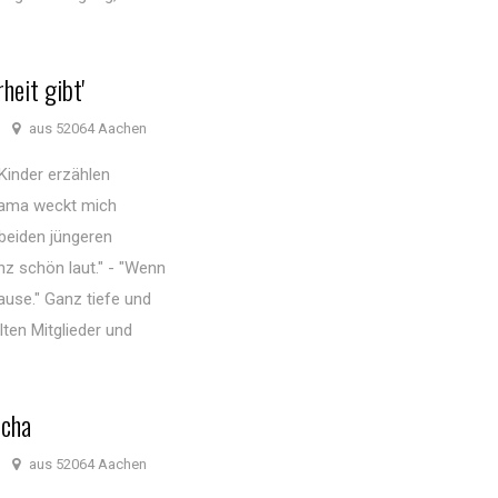
heit gibt'
aus 52064 Aachen
"Kinder erzählen
 Mama weckt mich
 beiden jüngeren
z schön laut." - "Wenn
ause." Ganz tiefe und
lten Mitglieder und
scha
aus 52064 Aachen