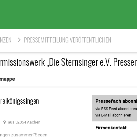
ENZEN
PRESSEMITTEILUNG VERÖFFENTLICHEN
rmissionswerk „Die Sternsinger e.V. Press
semappe
Dreikönigssingen
Pressefach abonn
via RSS-Feed abonnieren
via E-Mail abonnieren
aus 52064 Aachen
Firmenkontakt
ssingen zusammen"Segen