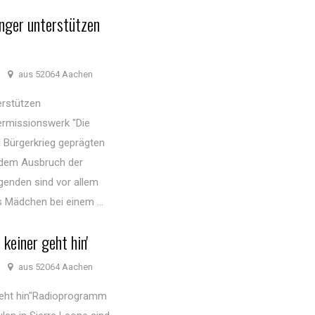
nger unterstützen
aus 52064 Aachen
erstützen
ermissionswerk "Die
d Bürgerkrieg geprägten
 dem Ausbruch der
genden sind vor allem
 Mädchen bei einem ...
 keiner geht hin'
aus 52064 Aachen
 geht hin"Radioprogramm