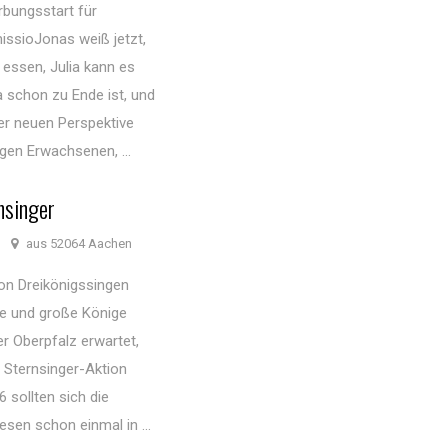
bungsstart für
issioJonas weiß jetzt,
essen, Julia kann es
ua schon zu Ende ist, und
er neuen Perspektive
gen Erwachsenen, ...
nsinger
aus 52064 Aachen
ion Dreikönigssingen
ne und große Könige
 Oberpfalz erwartet,
 Sternsinger-Aktion
 sollten sich die
sen schon einmal in ...