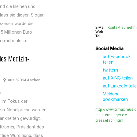
nd die kleinen und
dass sie diesen Slogan
iözesen wurde die
E-Mail:
Kontakt aufneh
5 Millionen Euro
Web:
Tel:
 mehr als im ...
Social Media
des Medizin-
auf Facebook
teilen
twittern
auf XING teilen
aus 52064 Aachen
auf LinkedIn teil
n-
Meldung
bookmarken
n im Fokus der
Permanentlink
izin-Nobelpreise werden
http://www.prmaximus.d
die-sternsinger-e.v.-
ankheiten gewürdigt,
pressefach.html
 Krämer, Präsident des
chtige Würdigung, dass