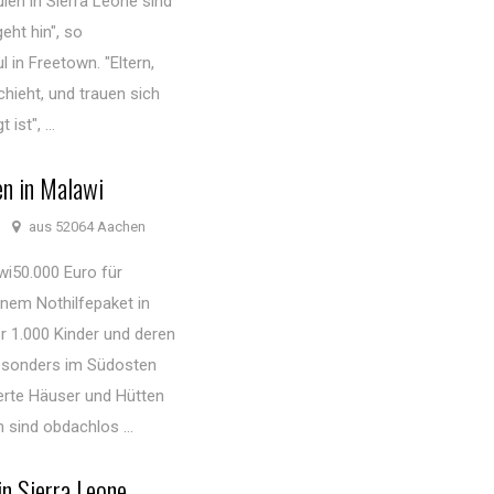
len in Sierra Leone sind
geht hin", so
in Freetown. "Eltern,
hieht, und trauen sich
ist", ...
n in Malawi
aus 52064 Aachen
i50.000 Euro für
nem Nothilfepaket in
r 1.000 Kinder und deren
besonders im Südosten
erte Häuser und Hütten
sind obdachlos ...
n Sierra Leone