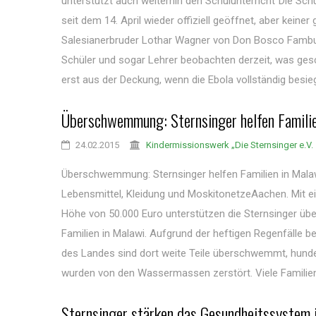
unterstützt auch weiterhin den Schulunterricht"Die Schu
seit dem 14. April wieder offiziell geöffnet, aber keiner 
Salesianerbruder Lothar Wagner von Don Bosco Fambul 
Schüler und sogar Lehrer beobachten derzeit, was gesc
erst aus der Deckung, wenn die Ebola vollständig besiegt 
Überschwemmung: Sternsinger helfen Familie
24.02.2015
Kindermissionswerk „Die Sternsinger e.V.
Überschwemmung: Sternsinger helfen Familien in Malaw
Lebensmittel, Kleidung und MoskitonetzeAachen. Mit ei
Höhe von 50.000 Euro unterstützen die Sternsinger übe
Familien in Malawi. Aufgrund der heftigen Regenfälle 
des Landes sind dort weite Teile überschwemmt, hund
wurden von den Wassermassen zerstört. Viele Familien 
Sternsinger stärken das Gesundheitssystem i