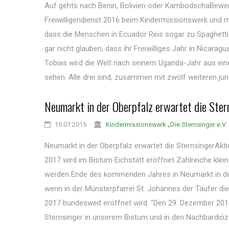
Auf gehts nach Benin, Bolivien oder KambodschaBewer
Freiwilligendienst 2016 beim Kindermissionswerk und m
dass die Menschen in Ecuador Reis sogar zu Spaghetti 
gar nicht glauben, dass ihr Freiwilliges Jahr in Nicarag
Tobias wird die Welt nach seinem Uganda-Jahr aus ein
sehen. Alle drei sind, zusammen mit zwölf weiteren jun
Neumarkt in der Oberpfalz erwartet die Ster
15.07.2015
Kindermissionswerk „Die Sternsinger e.V.
Neumarkt in der Oberpfalz erwartet die SternsingerAkt
2017 wird im Bistum Eichstätt eröffnet Zahlreiche klei
werden Ende des kommenden Jahres in Neumarkt in der
wenn in der Münsterpfarrei St. Johannes der Täufer die
2017 bundesweit eröffnet wird. "Den 29. Dezember 2016
Sternsinger in unserem Bistum und in den Nachbardiöze