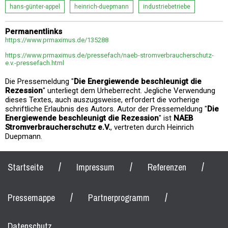
hans-günter-appel
heinrich-duepmann
industriebetriebe
Permanentlinks
https://www.prmaximus.de/135288
https://www.prmaximus.de/pressefach/naeb-stromverbraucherschutz-
e.v.-pressefach.html
Die Pressemeldung "
Die Energiewende beschleunigt die
Rezession
" unterliegt dem Urheberrecht. Jegliche Verwendung
dieses Textes, auch auszugsweise, erfordert die vorherige
schriftliche Erlaubnis des Autors. Autor der Pressemeldung "
Die
Energiewende beschleunigt die Rezession
" ist
NAEB
Stromverbraucherschutz e.V.
, vertreten durch Heinrich
Duepmann.
/
/
/
Startseite
Impressum
Referenzen
/
/
Pressemappe
Partnerprogramm
Datenschutz