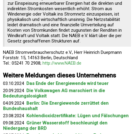
zur Einspeisung erneuerbarer Energien hat die direkten und
indirekten Stromkosten wesentlich erhöht. Strom aus
Windenergie oder Voltaik ins Stromnetz einzuspeisen, ist
physikalisch und wirtschaftlich unsinnig. Die Netzstabilität
leidet dramatisch und eine finanzielle Umverteilung auf
Kosten von Stromkunden findet zugunsten der Renditen in
Windkraft und Voltaik statt. Die NAEB e.V. klärt über die per
Gesetz geschaffenen Strukturen auf.
NAEB Stromverbraucherschutz e.V., Herr Heinrich Duepmann
Forststr. 15, 14163 Berlin, Deutschland
Tel.: 05241 70 2908;
http://www.NAEB.de
Weitere Meldungen dieses Unternehmens
03.10.2024
Das Ende der Energiewende wird teuer
20.09.2024
Die Volkswagen AG marschiert in die
Bedeutungslosigkeit
04.09.2024
Berlin: Die Energiewende zerrüttet den
Bundeshaushalt
23.08.2024
Kohlendioxidzertifikate: Lügen und Fälschungen
09.08.2024
Grüner Wasserstoff beschleunigt den
Niedergang der BRD