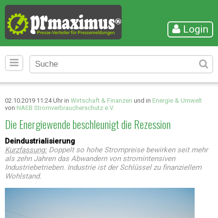
Login
02.10.2019 11:24 Uhr in
Wirtschaft & Finanzen
und in
Energie & Umwelt
von
NAEB Stromverbraucherschutz e.V.
Die Energiewende beschleunigt die Rezession
Deindustrialisierung
Kurzfassung:
Doppelt so hohe Strompreise bewirken seit mehr
als zehn Jahren das Abwandern von stromintensiven
Industriebetrieben. Industrie ist der Schlüssel zu finanziellem
Wohlstand.