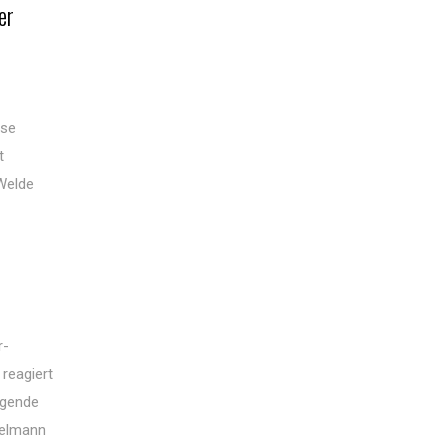
er
ese
t
 Welde
r-
reagiert
lgende
ielmann