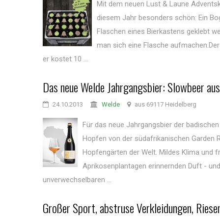
Mit dem neuen Lust & Laune Adventsk
diesem Jahr besonders schön: Ein Bo
Flaschen eines Bierkastens geklebt we
man sich eine Flasche aufmachen.Der 
er kostet 10 ...
Das neue Welde Jahrgangsbier: Slowbeer au
24.10.2013
Welde
aus 69117 Heidelberg
Für das neue Jahrgangsbier der badische
Hopfen von der südafrikanischen Garden Ro
Hopfengärten der Welt. Mildes Klima und f
Aprikosenplantagen erinnernden Duft - un
unverwechselbaren ...
Großer Sport, abstruse Verkleidungen, Riese