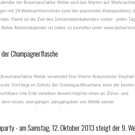
alender der Braumanufaktur Welde wird das Warten auf Weihnachten
gen mit 24 Weihnachtsmotiven (und den passenden Klebepunkten), d
rden. Damit ist die Zeit des Schokoladenkalenders vorbei - jeden Ta
Welde Adventskalender ist online zu bestellen unter www.derbiersh
s der Champagnerflasche
n Braumanufaktur Welde verwendet Drei-Sterne-Braumeister Stephan
ute. Dort liegt im Schutz der Outeniqua Mountains einer der besten
ruchtbare rote Erde verleihen diesem Hopfen einen an Zitrus- und
d dem neuen, obergärigen Jahrgangsbier von Welde seinen
nparty - am Samstag, 12. Oktober 2013 steigt der 9. W