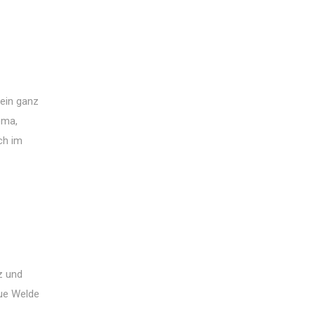
 ein ganz
oma,
ch im
lz und
eue Welde