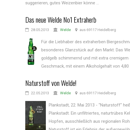
suggerieren, gutes Weizenbier könne ...
Das neue Welde No1 Extraherb
28.05.2013
Welde
aus 69117 Heidelberg
Für die Liebhaber des extraherben Biergeschm
besonderes Glanzstück auf den Markt: Das We
goldgelb schimmernd und mit extra cremigem S
Geschmack, mit einem Alkoholgehalt von 4,80 V
Naturstoff von Welde!
22.05.2013
Welde
aus 69117 Heidelberg
Plankstadt, 22. Mai 2013 - "Naturstoff" 
Plankstadt. Ein unfiltriertes, naturtrübes K
Hopfen, ausschließlich aus regionalen Ro
Naturstoff ist ein Erlebnis der außergewöhn