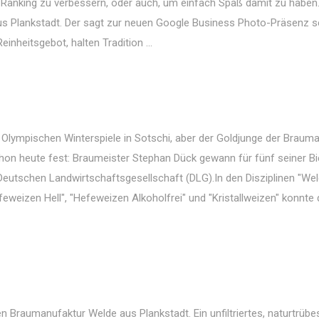
Ranking zu verbessern, oder auch, um einfach Spaß damit zu haben
s Plankstadt. Der sagt zur neuen Google Business Photo-Präsenz s
nheitsgebot, halten Tradition ...
. Olympischen Winterspiele in Sotschi, aber der Goldjunge der Braum
hon heute fest: Braumeister Stephan Dück gewann für fünf seiner Bi
Deutschen Landwirtschaftsgesellschaft (DLG).In den Disziplinen "We
feweizen Hell", "Hefeweizen Alkoholfrei" und "Kristallweizen" konnte 
 Braumanufaktur Welde aus Plankstadt. Ein unfiltriertes, naturtrübe