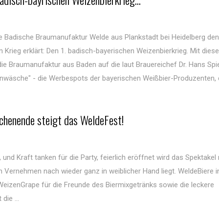
ie Badische Braumanufaktur Welde aus Plankstadt bei Heidelberg den
Krieg erklärt: Den 1. badisch-bayerischen Weizenbierkrieg. Mit diese
ie Braumanufaktur aus Baden auf die laut Brauereichef Dr. Hans Sp
irnwäsche" - die Werbespots der bayerischen Weißbier-Produzenten, 
henende steigt das WeldeFest!
 und Kraft tanken für die Party, feierlich eröffnet wird das Spektake
m Vernehmen nach wieder ganz in weiblicher Hand liegt. WeldeBiere in
WeizenGrape für die Freunde des Biermixgetränks sowie die leckere
die ...