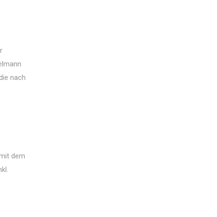
r
ielmann
die nach
l mit dem
kl.