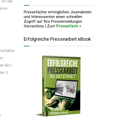
. So wie
einer
Pressefächer ermöglichen Journalisten
und Interessenten einen schnellen
Zugriff auf Ihre Pressemeldungen
Verzeichnis | Zum
Pressefach >
Erfolgreiche Pressearbeit eBook
anufaktur
er-
lde No1
der 3
s