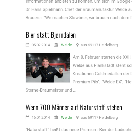
Informationen anbieten zu können, um sich im Google-
Dr. Hans Spielmann, Chef der Braumanufaktur Welde au
Brauerei: "Wir machen Slowbeer, wir brauen nach dem Rei
Bier statt Bjørndalen
05.02.2014
Welde
aus 69117 Heidelberg
Am 8. Februar starten die XXII
Welde aus Plankstadt steht sc
Kreationen Goldmedaillen der 
Premium Pils", "Welde EX", "He
Sterne-Braumeister und ...
Wenn 700 Männer auf Naturstoff stehen
16.01.2014
Welde
aus 69117 Heidelberg
"Naturstoff" heißt das neue Premium-Bier der badischen