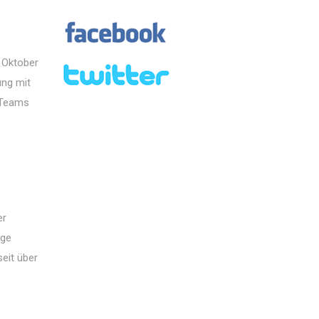
 Oktober
ung mit
 Teams
er
ige
seit über