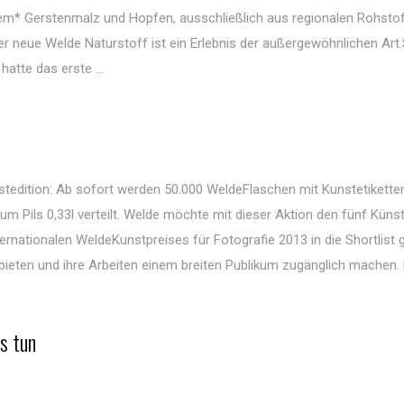
iertem* Gerstenmalz und Hopfen, ausschließlich aus regionalen Rohsto
r neue Welde Naturstoff ist ein Erlebnis der außergewöhnlichen Art
tte das erste ...
tedition: Ab sofort werden 50.000 WeldeFlaschen mit Kunstetikette
 Pils 0,33l verteilt. Welde möchte mit dieser Aktion den fünf Künst
nationalen WeldeKunstpreises für Fotografie 2013 in die Shortlist 
 bieten und ihre Arbeiten einem breiten Publikum zugänglich machen. 
s tun