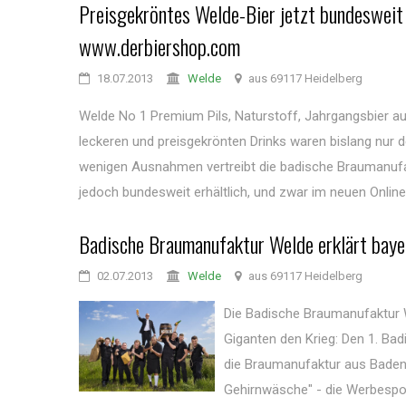
Preisgekröntes Welde-Bier jetzt bundesweit u
www.derbiershop.com
18.07.2013
Welde
aus 69117 Heidelberg
Welde No 1 Premium Pils, Naturstoff, Jahrgangsbier au
leckeren und preisgekrönten Drinks waren bislang nur
wenigen Ausnahmen vertreibt die badische Braumanufakt
jedoch bundesweit erhältlich, und zwar im neuen Online 
Badische Braumanufaktur Welde erklärt baye
02.07.2013
Welde
aus 69117 Heidelberg
Die Badische Braumanufaktur W
Giganten den Krieg: Den 1. Ba
die Braumanufaktur aus Baden 
Gehirnwäsche" - die Werbespo