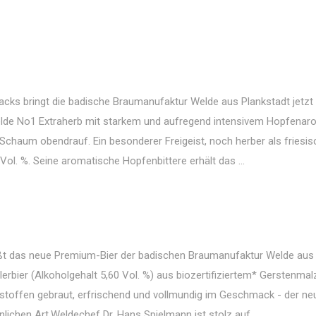
acks bringt die badische Braumanufaktur Welde aus Plankstadt jetzt
lde No1 Extraherb mit starkem und aufregend intensivem Hopfenar
chaum obendrauf. Ein besonderer Freigeist, noch herber als friesis
ol. %. Seine aromatische Hopfenbittere erhält das ...
heißt das neue Premium-Bier der badischen Braumanufaktur Welde aus
ellerbier (Alkoholgehalt 5,60 Vol. %) aus biozertifiziertem* Gerstenma
hstoffen gebraut, erfrischend und vollmundig im Geschmack - der n
lichen Art.Weldechef Dr. Hans Spielmann ist stolz auf ...