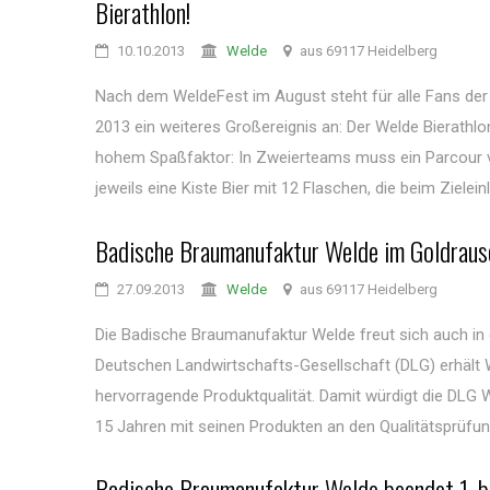
Bierathlon!
10.10.2013
Welde
aus 69117 Heidelberg
Nach dem WeldeFest im August steht für alle Fans de
2013 ein weiteres Großereignis an: Der Welde Bierathl
hohem Spaßfaktor: In Zweierteams muss ein Parcour v
jeweils eine Kiste Bier mit 12 Flaschen, die beim Zieleinla
Badische Braumanufaktur Welde im Goldraus
27.09.2013
Welde
aus 69117 Heidelberg
Die Badische Braumanufaktur Welde freut sich auch in
Deutschen Landwirtschafts-Gesellschaft (DLG) erhält W
hervorragende Produktqualität. Damit würdigt die DLG We
15 Jahren mit seinen Produkten an den Qualitätsprüfung
Badische Braumanufaktur Welde beendet 1. ba