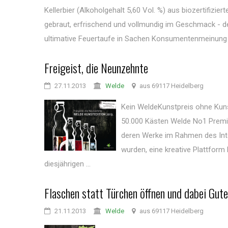
Kellerbier (Alkoholgehalt 5,60 Vol. %) aus biozertifiz
gebraut, erfrischend und vollmundig im Geschmack - de
ultimative Feuertaufe in Sachen Konsumentenmeinung ha
Freigeist, die Neunzehnte
27.11.2013
Welde
aus 69117 Heidelberg
Kein WeldeKunstpreis ohne Kuns
50.000 Kästen Welde No1 Premium
deren Werke im Rahmen des Inter
wurden, eine kreative Plattform
diesjährigen ...
Flaschen statt Türchen öffnen und dabei Gute
21.11.2013
Welde
aus 69117 Heidelberg