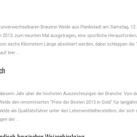
r unverwechselbaren Brauerei Welde aus Plankstadt am Samstag, 12.
on 2013, zum neunten Mal ausgetragen, eine sportliche Herausforder
on sechs Kilometern Länge absolviert werden, dabei schleppen die
uf leer ...
ch
 diesem Jahr über die höchsten Auszeichnungen der Branche: Von d
elde den renommierten "Preis der Besten 2013 in Gold" für langjähr
lde als Qualitätsführer unter den Lebensmittelherstellern, der sich 
en der ...
disch-bayrischen Weizenbierkrieg...