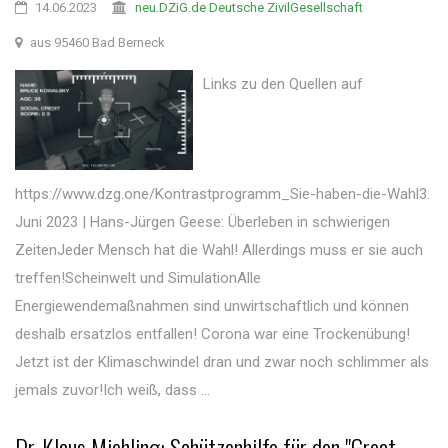
14.06.2023
neu.DZiG.de Deutsche ZivilGesellschaft
aus 95460 Bad Berneck
Links zu den Quellen auf
https://www.dzg.one/Kontrastprogramm_Sie-haben-die-Wahl3.
Juni 2023 | Hans-Jürgen Geese: Überleben in schwierigen
ZeitenJeder Mensch hat die Wahl! Allerdings muss er sie auch
treffen!Scheinwelt und SimulationAlle
Energiewendemaßnahmen sind unwirtschaftlich und können
deshalb ersatzlos entfallen! Corona war eine Trockenübung!
Jetzt ist der Klimaschwindel dran und zwar noch schlimmer als
jemals zuvor!Ich weiß, dass ...
Dr. Klaus Miehling: Schützenhilfe für den "Great