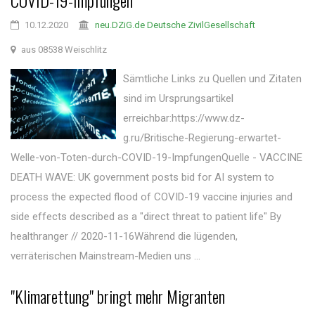
COVID-19-Impfungen
10.12.2020
neu.DZiG.de Deutsche ZivilGesellschaft
aus 08538 Weischlitz
Sämtliche Links zu Quellen und Zitaten
sind im Ursprungsartikel
erreichbar:https://www.dz-
g.ru/Britische-Regierung-erwartet-
Welle-von-Toten-durch-COVID-19-ImpfungenQuelle - VACCINE
DEATH WAVE: UK government posts bid for AI system to
process the expected flood of COVID-19 vaccine injuries and
side effects described as a "direct threat to patient life" By
healthranger // 2020-11-16Während die lügenden,
verräterischen Mainstream-Medien uns ...
"Klimarettung" bringt mehr Migranten