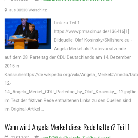
aus 08538 Weischlitz
Link zu Teil 1:
https://www.prmaximus.de/136416[1]
Bildquelle: Olaf Kosinsky/Skillshare.eu -
Angela Merkel als Parteivorsitzende
auf dem 28. Parteitag der CDU Deutschlands am 14. Dezember
2015 in
Karlsruhehttps://de.wikipedia.org/wiki/Angela_Merkel#/media/Dat
12-
14_Angela_Merkel_CDU_Parteitag_by_Olaf_Kosinsky_-12.jpgDie
im Text der fiktiven Rede enthaltenen Links zu den Quellen sind
im Original-Artikel ...
Wann wird Angela Merkel diese Rede halten? Teil 1
21.01.2021
neu.DZiG.de Deutsche ZivilGesellschaft