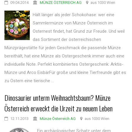
09.04.2014
MÜNZE ÖSTERREICH AG
aus 1030 Wien
Hält länger als jeder Schokohase: wer eine
Sammlermünze von Münze Österreich im
Osternest findet, hat Grund zur Freude. Und weil
das Sortiment der österreichischen
Münzprägestätte für jeden Geschmack die passende Münze
bereithält, hat eine Münze als Ostergeschenk immer auch eine
individuelle Note. Perfekt kombiniertes Ostergeschenk: Arktis-
Münze und Arco EisbärFür große und kleine Tierfreunde gibt es
zu Ostern eine tierische ...
Dinosaurier unterm Weihnachtsbaum? Münze
Österreich erweckt die Urzeit zu neuem Leben
12.11.2013
Münze Österreich AG
aus 1030 Wien
Ein archäologischer Schatz unter dem