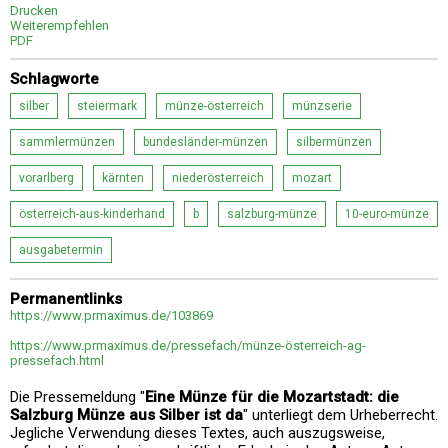
Drucken
Weiterempfehlen
PDF
Schlagworte
silber
steiermark
münze-österreich
münzserie
sammlermünzen
bundesländer-münzen
silbermünzen
vorarlberg
kärnten
niederösterreich
mozart
österreich-aus-kinderhand
b
salzburg-münze
10-euro-münze
ausgabetermin
Permanentlinks
https://www.prmaximus.de/103869
https://www.prmaximus.de/pressefach/münze-österreich-ag-
pressefach.html
Die Pressemeldung "
Eine Münze für die Mozartstadt: die
Salzburg Münze aus Silber ist da
" unterliegt dem Urheberrecht.
Jegliche Verwendung dieses Textes, auch auszugsweise,