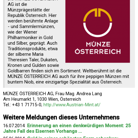
AG ist die
Münzprägestätte der
Republik Österreich. Hier
werden berühmte Anlage
- und Sammlermünzen,
wie der Wiener
Philharmoniker in Gold
und Silber, geprägt. Auch
Traditionsprodukte, etwa
der silberne Maria
Theresien Taler, Dukaten,
Kronen und Gulden sowie
Goldbarren finden sich im Sortiment. Weltberühmt ist die
MÜNZE ÖSTERREICH AG auch für ihre peppigen Münzen mit
buntem Niob, eine einzigartige Spezialität aus Österreich.
MÜNZE ÖSTERREICH AG, Frau Mag. Andrea Lang
Am Heumarkt 1, 1030 Wien, Österreich
Tel.: +43 1 71715-0;
http://www.Austrian-Mint.at/
Weitere Meldungen dieses Unternehmens
16.07.2014
Erinnerung an einen denkwürdigen Moment: 25
Jahre Fall des Eisernen Vorhangs ...