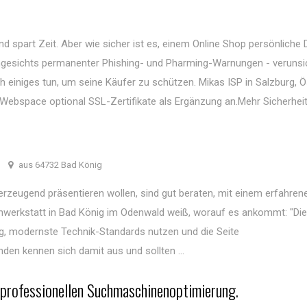
d spart Zeit. Aber wie sicher ist es, einem Online Shop persönliche
ngesichts permanenter Phishing- und Pharming-Warnungen - verunsic
 einiges tun, um seine Käufer zu schützen. Mikas ISP in Salzburg, Ö
ebspace optional SSL-Zertifikate als Ergänzung an.Mehr Sicherheit 
aus 64732 Bad König
erzeugend präsentieren wollen, sind gut beraten, mit einem erfahren
gnwerkstatt in Bad König im Odenwald weiß, worauf es ankommt: "Di
ng, modernste Technik-Standards nutzen und die Seite
en kennen sich damit aus und sollten ...
r professionellen Suchmaschinenoptimierung.