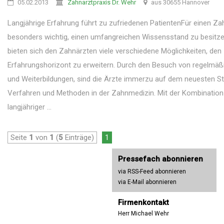
05.02.2013
Zahnarztpraxis Dr. Wehr
aus 30655 Hannover
Langjährige Erfahrung führt zu zufriedenen PatientenFür einen Zah
besonders wichtig, einen umfangreichen Wissensstand zu besitze
bieten sich den Zahnärzten viele verschiedene Möglichkeiten, den
Erfahrungshorizont zu erweitern. Durch den Besuch von regelmäß
und Weiterbildungen, sind die Ärzte immerzu auf dem neuesten S
Verfahren und Methoden in der Zahnmedizin. Mit der Kombination
langjähriger ...
Seite
1
von
1
(
5
Einträge)
1
Pressefach abonnieren
via RSS-Feed abonnieren
via E-Mail abonnieren
Firmenkontakt
Herr Michael Wehr