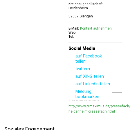
Kreisbaugesellschaft
Heidenheim
89537 Giengen
E-Mail:
Kontakt aufnehmen
Web:
Tel:
Social Media
auf Facebook
teilen
twittern
auf XING teilen
auf LinkedIn teilen
Meldung
bookmarken
Permanentlink
http://www.prmaximus.de/pressefach/
heidenheim-pressefach.html
Soziales Engagement