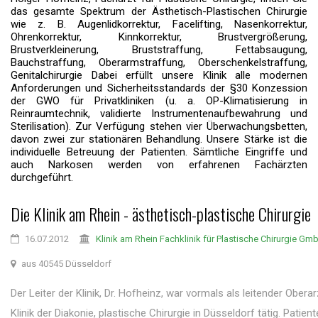
das gesamte Spektrum der Ästhetisch-Plastischen Chirurgie
wie z. B. Augenlidkorrektur, Facelifting, Nasenkorrektur,
Ohrenkorrektur, Kinnkorrektur, Brustvergrößerung,
Brustverkleinerung, Bruststraffung, Fettabsaugung,
Bauchstraffung, Oberarmstraffung, Oberschenkelstraffung,
Genitalchirurgie Dabei erfüllt unsere Klinik alle modernen
Anforderungen und Sicherheitsstandards der §30 Konzession
der GWO für Privatkliniken (u. a. OP-Klimatisierung in
Reinraumtechnik, validierte Instrumentenaufbewahrung und
Sterilisation). Zur Verfügung stehen vier Überwachungsbetten,
davon zwei zur stationären Behandlung. Unsere Stärke ist die
individuelle Betreuung der Patienten. Sämtliche Eingriffe und
auch Narkosen werden von erfahrenen Fachärzten
durchgeführt.
Die Klinik am Rhein - ästhetisch-plastische Chirurgie
16.07.2012
Klinik am Rhein Fachklinik für Plastische Chirurgie Gm
aus 40545 Düsseldorf
Der Leiter der Klinik, Dr. Hofheinz, war vormals als leitender Oberar
Klinik der Diakonie, plastische Chirurgie in Düsseldorf tätig. Patien