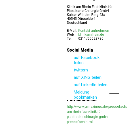
Klinik am Rhein Fachklinik für
Plastische Chirurgie GmbH
Kaiser-Wilhelm-Ring 43a
40545 Düsseldorf
Deutschland
E-Mail:
Kontakt aufnehmen
Web:
klinikamrhein.de
Tel:
0211/55028780
Social Media
auf Facebook
teilen
twittern
auf XING teilen
auf LinkedIn teilen
Meldung
bookmarken
Permanentlink
http://www.prmaximus.de/pressefach/k
am-rhein-fachklinik-für-
plastische-chirurgie-gmbh-
pressefach.html