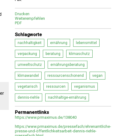
d
Drucken
Weiterempfehlen
PDF
Schlagworte
nachhaltigkeit
ernährung
lebensmittel
verpackung
beratung
klimaschutz
umweltschutz
ernährungsberatung
klimawandel
ressourcenschonend
vegan
vegetarisch
ressourcen
veganismus
er
dennis-riehle
nachhaltige-ernährung
Permanentlinks
https://www.prmaximus.de/138040
https://www.prmaximus.de/pressefach/ehrenamtliche-
presse-und-öffentlichkeitsarbeit-dennis-riehle-
pressefach.html