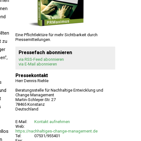
samen
inen
end
llten
Eine Pflichtlektüre für mehr Sichtbarkeit durch
Pressemitteilungen.
t zu
ger
Pressefach abonnieren
en",
via RSS-Feed abonnieren
via E-Mail abonnieren
Pressekontakt
Herr Dennis Riehle
s
und
Beratungsstelle für Nachhaltige Entwicklung und
Change Management
t
Martin-Schleyer-Str. 27
78465 Konstanz
s
Deutschland
E-Mail:
Kontakt aufnehmen
Web:
hllos
https://nachhaltiges-change-management.de
Tel:
07531/955401
en
Fax: