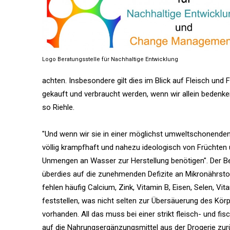
Logo Beratungsstelle für Nachhaltige Entwicklung
achten. Insbesondere gilt dies im Blick auf Fleisch und 
gekauft und verbraucht werden, wenn wir allein bedenke
so Riehle.
"Und wenn wir sie in einer möglichst umweltschonenden
völlig krampfhaft und nahezu ideologisch von Früchten
Unmengen an Wasser zur Herstellung benötigen". Der B
überdies auf die zunehmenden Defizite an Mikronährsto
fehlen häufig Calcium, Zink, Vitamin B, Eisen, Selen, V
feststellen, was nicht selten zur Übersäuerung des Kör
vorhanden. All das muss bei einer strikt fleisch- und fi
auf die Nahrungsergänzungsmittel aus der Drogerie zurü