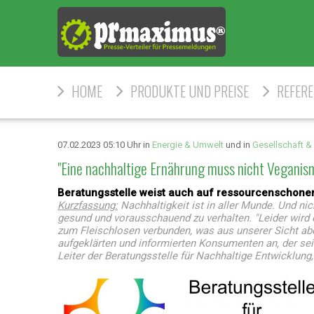
HOME
PRODUKTE UND PREISE
REFER
07.02.2023 05:10 Uhr in
Energie & Umwelt
und in
Gesellschaft & 
"Eine nachhaltige Ernährung muss nicht Veganis
Beratungsstelle weist auch auf ressourcenschone
Kurzfassung:
Nachhaltigkeit ist in aller Munde. Und ni
gesund und vorausschauend zu verhalten. "Leider wird 
zum Fleischlosen verbunden, was aus unserer Sicht abe
aufgeklärten und informierten Konsumenten an, der seine
Leiter der Beratungsstelle für Nachhaltige Entwicklung