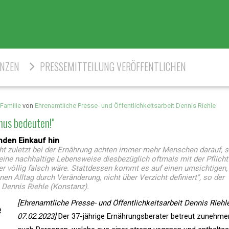
ENZEN
PRESSEMITTEILUNG VERÖFFENTLICHEN
Familie
von
Ehrenamtliche Presse- und Öffentlichkeitsarbeit Dennis Riehle
mus bedeuten!"
nden Einkauf hin
cht zuletzt bei der Ernährung achten immer mehr Menschen darauf, s
eine nachhaltige Lebensweise diesbezüglich oftmals mit der Pflicht
r völlig falsch wäre. Stattdessen kommt es auf einen umsichtigen,
n Alltag durch Veränderung, nicht über Verzicht definiert", so der
, Dennis Riehle (Konstanz).
[Ehrenamtliche Presse- und Öffentlichkeitsarbeit Dennis Riehle
07.02.2023]
Der 37-jährige Ernährungsberater betreut zunehme