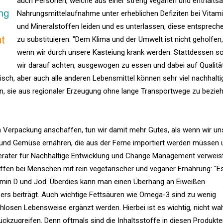
auch Personen, welche aus einer streng veganen und enthalt
Nahrungsmittelaufnahme unter erheblichen Defiziten bei Vitam
und Mineralstoffen leiden und es unterlassen, diese entsprech
zu substituieren: "Dem Klima und der Umwelt ist nicht geholfen,
wenn wir durch unsere Kasteiung krank werden. Stattdessen so
wir darauf achten, ausgewogen zu essen und dabei auf Qualitä
Fisch, aber auch alle anderen Lebensmittel können sehr viel nachhalti
n, sie aus regionaler Erzeugung ohne lange Transportwege zu bezieh
 Verpackung anschaffen, tun wir damit mehr Gutes, als wenn wir un
 und Gemüse ernähren, die aus der Ferne importiert werden müssen 
erater für Nachhaltige Entwicklung und Change Management verweis
ffen bei Menschen mit rein vegetarischer und veganer Ernährung: "E
itamin D und Jod. Überdies kann man einen Überhang an Eiweißen
pers beiträgt. Auch wichtige Fettsäuren wie Omega-3 sind zu wenig
schlosen Lebensweise ergänzt werden. Hierbei ist es wichtig, nicht wa
ckzugreifen. Denn oftmals sind die Inhaltsstoffe in diesen Produkt