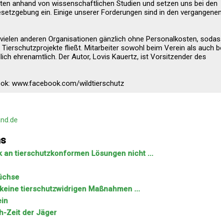
en anhand von wissenschaftlichen Studien und setzen uns bei den
esetzgebung ein. Einige unserer Forderungen sind in den vergangene
 vielen anderen Organisationen gänzlich ohne Personalkosten, soda
Tierschutzprojekte fließt. Mitarbeiter sowohl beim Verein als auch b
ich ehrenamtlich. Der Autor, Lovis Kauertz, ist Vorsitzender des
ook: www.facebook.com/wildtierschutz
and.de
ns
an tierschutzkonformen Lösungen nicht ...
Füchse
 keine tierschutzwidrigen Maßnahmen ...
ein
h-Zeit der Jäger