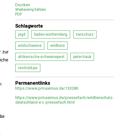
Drucken
Weiterempfehlen
PDF
Schlagworte
jagd
baden-württemberg
tierschutz
wildschweine
wildtiere
r zur
afrikanische-schweinepest
peter-hauk
liche
reinhold-pix
Permanentlinks
h
https://www.prmaximus.de/133280
https://www.prmaximus.de/pressefach/wildtierschutz-
deutschland-e.v.-pressefach.html
die
.