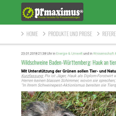
HOME
PRODUKTE UND PREISE
REFER
23.01.2018 21:38 Uhr in
Energie & Umwelt
und in
Wissenschaft 
Wildschweine Baden-Württemberg: Hauk an tier
Mit Unterstützung der Grünen sollen Tier- und Na
Kurzfassung:
Pix ist Jäger, Hauk als Diplom-Forstwirt w
Herren keinen blassen Schimmer, wovon sie sprechen," 
"In ihrem Schweinepest-Aktionismus bereiten sie Tierq