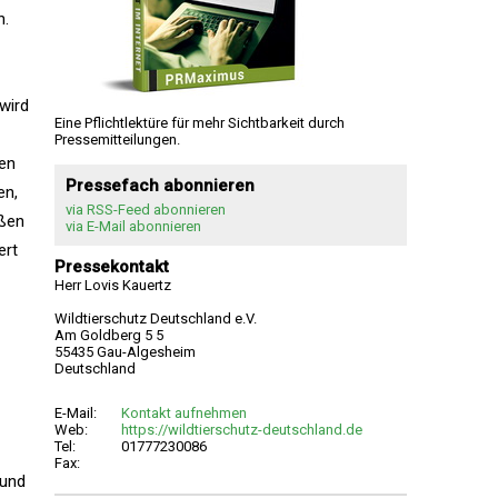
n.
 wird
Eine Pflichtlektüre für mehr Sichtbarkeit durch
Pressemitteilungen.
nen
Pressefach abonnieren
en,
via RSS-Feed abonnieren
eßen
via E-Mail abonnieren
ert
Pressekontakt
Herr Lovis Kauertz
Wildtierschutz Deutschland e.V.
Am Goldberg 5 5
55435 Gau-Algesheim
Deutschland
E-Mail:
Kontakt aufnehmen
Web:
https://wildtierschutz-deutschland.de
Tel:
01777230086
Fax:
 und