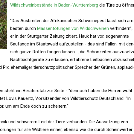
Wildschweinbestände in Baden-Württemberg
die Türe zu öffne
"Das Ausbreiten der Afrikanischen Schweinepest lässt sich am
besten durch
Massentötungen von Wildschweinen
verhindern",
er in der Stuttgarter Zeitung zitiert. Hauk hat vor, sogenannte
Saufänge im Staatswald aufzustellen - das sind Fallen, mit de
sich ganze Rotten fangen lassen -, die Schonzeiten auszusetz
Nachtsichtgeräte zu erlauben, erfahrene Leitbachen abzuschi
 Pix, ehemaliger tierschutzpolitischer Sprecher der Grünen, applaudi
den steht ein Beraterstab zur Seite - "dennoch haben die Herren wohl
t Lovis Kauertz, Vorsitzender von Wildtierschutz Deutschland. "In
Tor, um am Ende doch zu scheitern."
 Panik und schwerem Leid der Tiere verbunden. Die Aussetzung von
rungen für alle Wildtiere einher, ebenso wie die durch Scheinwerfer