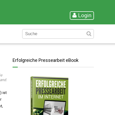
Login
Erfolgreiche Pressearbeit eBook
ie
and.
 ist
r
t,