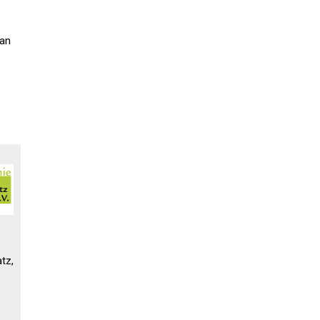
 an
tz,