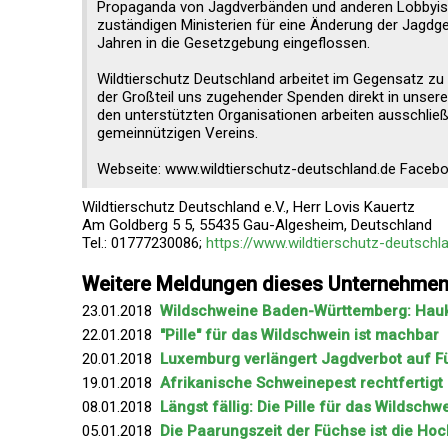
Propaganda von Jagdverbänden und anderen Lobbyist
zuständigen Ministerien für eine Änderung der Jagdg
Jahren in die Gesetzgebung eingeflossen.
Wildtierschutz Deutschland arbeitet im Gegensatz zu
der Großteil uns zugehender Spenden direkt in unsere 
den unterstützten Organisationen arbeiten ausschließl
gemeinnützigen Vereins.
Webseite: www.wildtierschutz-deutschland.de Faceb
Wildtierschutz Deutschland e.V., Herr Lovis Kauertz
Am Goldberg 5 5, 55435 Gau-Algesheim, Deutschland
Tel.: 01777230086;
https://www.wildtierschutz-deutschl
Weitere Meldungen dieses Unternehme
23.01.2018
Wildschweine Baden-Württemberg: Hauk 
22.01.2018
"Pille" für das Wildschwein ist machbar
20.01.2018
Luxemburg verlängert Jagdverbot auf 
19.01.2018
Afrikanische Schweinepest rechtfertigt
08.01.2018
Längst fällig: Die Pille für das Wildschw
05.01.2018
Die Paarungszeit der Füchse ist die Hoc