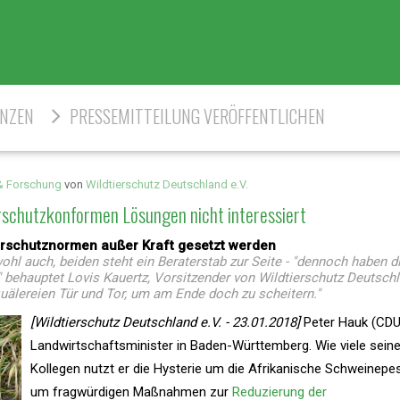
ENZEN
PRESSEMITTEILUNG VERÖFFENTLICHEN
& Forschung
von
Wildtierschutz Deutschland e.V.
schutzkonformen Lösungen nicht interessiert
turschutznormen außer Kraft gesetzt werden
ohl auch, beiden steht ein Beraterstab zur Seite - "dennoch haben d
behauptet Lovis Kauertz, Vorsitzender von Wildtierschutz Deutschl
uälereien Tür und Tor, um am Ende doch zu scheitern."
[Wildtierschutz Deutschland e.V. - 23.01.2018]
Peter Hauk (CDU)
Landwirtschaftsminister in Baden-Württemberg. Wie viele seine
Kollegen nutzt er die Hysterie um die Afrikanische Schweinepes
um fragwürdigen Maßnahmen zur
Reduzierung der