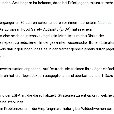
unden. Seit langem ist bekannt, dass bei Drückjagden mitunter mehr
ergangenen 30 Jahren schon andere vor ihnen - scheitern.
Nach der
ie European Food Safety Authority (EFSA) hat in einem
 eine noch so intensive Jagd kein Mittel ist, um das Risiko der
inepest zu reduzieren. In der gesamten wissenschaftlichen Literatu
nweis dafür gefunden, dass es in der Vergangenheit jemals durch jagd
en.
eltsituation anpassen. Auf Deutsch: sie tricksen ihre Jäger einfac
 durch höhere Reproduktion ausgeglichen und überkompensiert. Dazu
g der ESFA an, die darauf abzielt, Strategien zu entwickeln, welche 
ne stabil hält.
n Problemzonen - die Empfängnisverhütung bei Wildschweinen sein