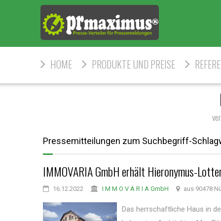
HOME
PRODUKTE UND PREISE
REFER
ve
Pressemitteilungen zum Suchbegriff-Schlagw
IMMOVARIA GmbH erhält Hieronymus-Lotte
16.12.2022
I M M O V A R I A GmbH
aus 90478 N
Das herrschaftliche Haus in d