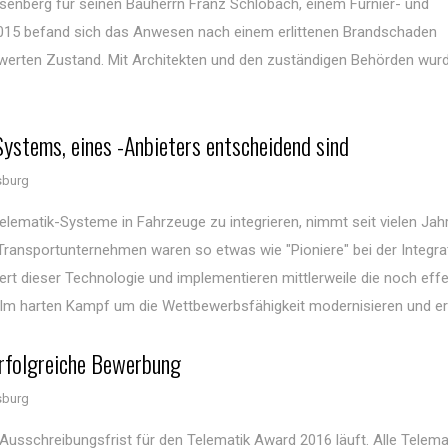
enberg für seinen Bauherrn Franz Schlobach, einem Furnier- und
2015 befand sich das Anwesen nach einem erlittenen Brandschaden
erten Zustand. Mit Architekten und den zuständigen Behörden wurd
Systems, eines -Anbieters entscheidend sind
sburg
elematik-Systeme in Fahrzeuge zu integrieren, nimmt seit vielen Jah
 Transportunternehmen waren so etwas wie "Pioniere" bei der Integra
ert dieser Technologie und implementieren mittlerweile die noch effe
n. Im harten Kampf um die Wettbewerbsfähigkeit modernisieren und erw
erfolgreiche Bewerbung
sburg
Ausschreibungsfrist für den Telematik Award 2016 läuft. Alle Telema