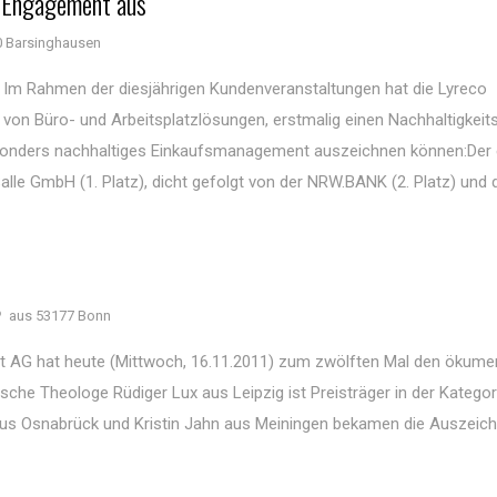
s Engagement aus
 Barsinghausen
: Im Rahmen der diesjährigen Kundenveranstaltungen hat die Lyreco
von Büro- und Arbeitsplatzlösungen, erstmalig einen Nachhaltigkeit
besonders nachhaltiges Einkaufsmanagement auszeichnen können:Der 
alle GmbH (1. Platz), dicht gefolgt von der NRW.BANK (2. Platz) und 
aus 53177 Bonn
aft AG hat heute (Mittwoch, 16.11.2011) zum zwölften Mal den ökum
ische Theologe Rüdiger Lux aus Leipzig ist Preisträger in der Katego
 aus Osnabrück und Kristin Jahn aus Meiningen bekamen die Auszeich