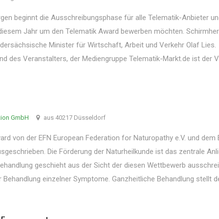
gen beginnt die Ausschreibungsphase für alle Telematik-Anbieter un
in diesem Jahr um den Telematik Award bewerben möchten. Schirmher
edersächsische Minister für Wirtschaft, Arbeit und Verkehr Olaf Lies.
and des Veranstalters, der Mediengruppe Telematik-Markt.de ist der 
tion GmbH
aus 40217 Düsseldorf
d von der EFN European Federation for Naturopathy e.V. und dem 
ausgeschrieben. Die Förderung der Naturheilkunde ist das zentrale Anl
Behandlung geschieht aus der Sicht der diesen Wettbewerb ausschre
 Behandlung einzelner Symptome. Ganzheitliche Behandlung stellt d