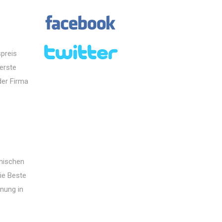
spreis
erste
der Firma
enischen
rie Beste
nung in