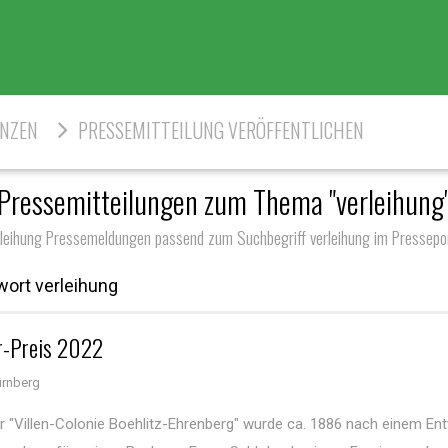
ENZEN
PRESSEMITTEILUNG VERÖFFENTLICHEN
Pressemitteilungen zum Thema "verleihung
rleihung Pressemeldungen passend zum Suchbegriff verleihung im Pressepor
ort verleihung
r-Preis 2022
ürnberg
er "Villen-Colonie Boehlitz-Ehrenberg" wurde ca. 1886 nach einem En