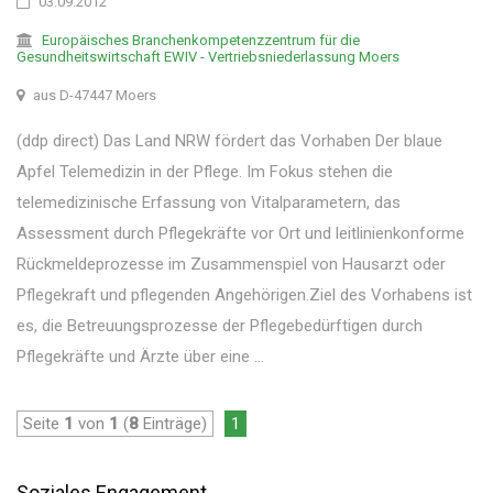
03.09.2012
Europäisches Branchenkompetenzzentrum für die
Gesundheitswirtschaft EWIV - Vertriebsniederlassung Moers
aus D-47447 Moers
(ddp direct) Das Land NRW fördert das Vorhaben Der blaue
Apfel Telemedizin in der Pflege. Im Fokus stehen die
telemedizinische Erfassung von Vitalparametern, das
Assessment durch Pflegekräfte vor Ort und leitlinienkonforme
Rückmeldeprozesse im Zusammenspiel von Hausarzt oder
Pflegekraft und pflegenden Angehörigen.Ziel des Vorhabens ist
es, die Betreuungsprozesse der Pflegebedürftigen durch
Pflegekräfte und Ärzte über eine ...
Seite
1
von
1
(
8
Einträge)
1
Soziales Engagement