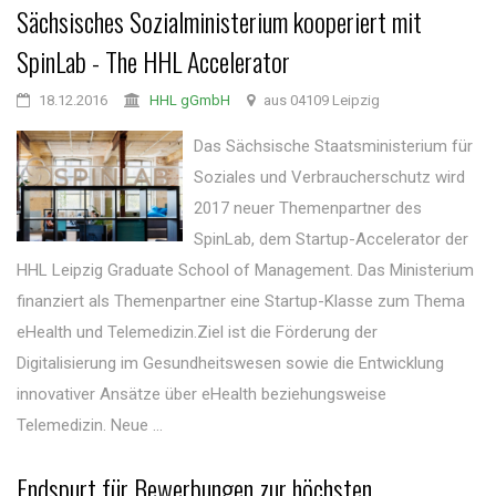
Sächsisches Sozialministerium kooperiert mit
SpinLab - The HHL Accelerator
18.12.2016
HHL gGmbH
aus 04109 Leipzig
Das Sächsische Staatsministerium für
Soziales und Verbraucherschutz wird
2017 neuer Themenpartner des
SpinLab, dem Startup-Accelerator der
HHL Leipzig Graduate School of Management. Das Ministerium
finanziert als Themenpartner eine Startup-Klasse zum Thema
eHealth und Telemedizin.Ziel ist die Förderung der
Digitalisierung im Gesundheitswesen sowie die Entwicklung
innovativer Ansätze über eHealth beziehungsweise
Telemedizin. Neue ...
Endspurt für Bewerbungen zur höchsten