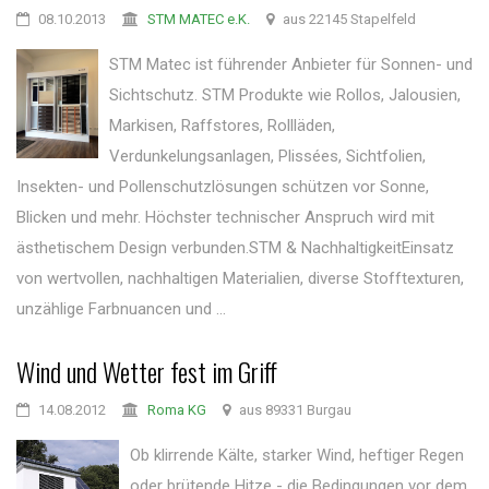
08.10.2013
STM MATEC e.K.
aus 22145 Stapelfeld
STM Matec ist führender Anbieter für Sonnen- und
Sichtschutz. STM Produkte wie Rollos, Jalousien,
Markisen, Raffstores, Rollläden,
Verdunkelungsanlagen, Plissées, Sichtfolien,
Insekten- und Pollenschutzlösungen schützen vor Sonne,
Blicken und mehr. Höchster technischer Anspruch wird mit
ästhetischem Design verbunden.STM & NachhaltigkeitEinsatz
von wertvollen, nachhaltigen Materialien, diverse Stofftexturen,
unzählige Farbnuancen und ...
Wind und Wetter fest im Griff
14.08.2012
Roma KG
aus 89331 Burgau
Ob klirrende Kälte, starker Wind, heftiger Regen
oder brütende Hitze - die Bedingungen vor dem