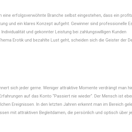
h eine erfolgsverwöhnte Branche selbst eingestehen, dass ein profit
tung und ein klares Konzept aufgeht. Gewinner sind professionelle E
t Individualität und gekonnter Leistung bei zahlungswilligen Kunden
hema Erotik und bezahlte Lust geht, scheiden sich die Geister der D
ert sich jeder gerne. Weniger attraktive Momente verdrängt man h
Erfahrungen auf das Konto "Passiert nie wieder". Der Mensch ist ebe
lchen Ereignissen. In den letzten Jahren erkennt man im Bereich gel
ssen mit attraktiven Begleitdamen, die persönlich und optisch über j