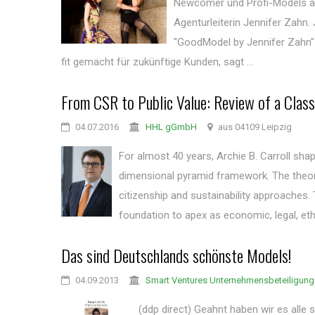
Newcomer und Profi-Models au
Agenturleiterin Jennifer Zahn
"GoodModel by Jennifer Zahn" e
fit gemacht für zukünftige Kunden, sagt ...
From CSR to Public Value: Review of a Class
04.07.2016
HHL gGmbH
aus 04109 Leipzig
For almost 40 years, Archie B. Carroll shap
dimensional pyramid framework. The theor
citizenship and sustainability approaches.
foundation to apex as economic, legal, ethic
Das sind Deutschlands schönste Models!
04.09.2013
Smart Ventures Unternehmensbeteiligun
(ddp direct) Geahnt haben wir es alle