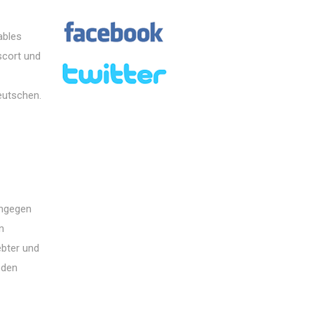
ables
scort und
eutschen.
ingegen
n
ebter und
eden