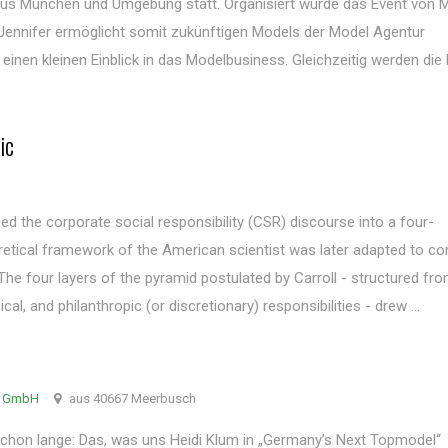
s München und Umgebung statt. Organisiert wurde das Event von 
. Jennifer ermöglicht somit zukünftigen Models der Model Agentur
inen kleinen Einblick in das Modelbusiness. Gleichzeitig werden die
ic
ed the corporate social responsibility (CSR) discourse into a four-
etical framework of the American scientist was later adapted to co
 The four layers of the pyramid postulated by Carroll - structured fr
al, and philanthropic (or discretionary) responsibilities - drew ...
g GmbH
aus 40667 Meerbusch
 schon lange: Das, was uns Heidi Klum in „Germany’s Next Topmodel“