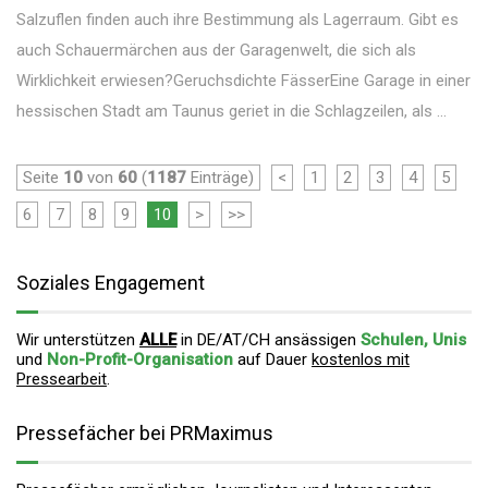
Salzuflen finden auch ihre Bestimmung als Lagerraum. Gibt es
auch Schauermärchen aus der Garagenwelt, die sich als
Wirklichkeit erwiesen?Geruchsdichte FässerEine Garage in einer
hessischen Stadt am Taunus geriet in die Schlagzeilen, als ...
Seite
10
von
60
(
1187
Einträge)
<
1
2
3
4
5
6
7
8
9
10
>
>>
Soziales Engagement
Wir unterstützen
ALLE
in DE/AT/CH ansässigen
Schulen, Unis
und
Non-Profit-Organisation
auf Dauer
kostenlos mit
Pressearbeit
.
Pressefächer bei PRMaximus