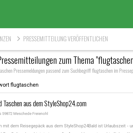
ENZEN
PRESSEMITTEILUNG VERÖFFENTLICHEN
Pressemitteilungen zum Thema "flugtaschen
taschen Pressemeldungen passend zum Suchbegriff flugtaschen im Pressep
wort flugtaschen
und Taschen aus dem StyleShop24.com
 59872 Meschede Freienohl
 mit dem Reisegepäck aus dem StyleShop24Bald ist Urlaubszeit - u