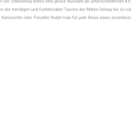
! Der Onlineshop bietet eine große Auswahl an unterschiedlichen Kof
on der trendigen und funktionalen Tasche der Marke Delsay bis zu r
 Samsonite oder Travelite findet man für jede Reise einen zuverläss