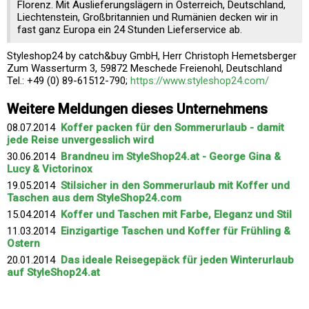
Florenz. Mit Auslieferungslägern in Österreich, Deutschland,
Liechtenstein, Großbritannien und Rumänien decken wir in
fast ganz Europa ein 24 Stunden Lieferservice ab.
Styleshop24 by catch&buy GmbH, Herr Christoph Hemetsberger
Zum Wasserturm 3, 59872 Meschede Freienohl, Deutschland
Tel.: +49 (0) 89-61512-790;
https://www.styleshop24.com/
Weitere Meldungen dieses Unternehmens
08.07.2014
Koffer packen für den Sommerurlaub - damit
jede Reise unvergesslich wird
30.06.2014
Brandneu im StyleShop24.at - George Gina &
Lucy & Victorinox
19.05.2014
Stilsicher in den Sommerurlaub mit Koffer und
Taschen aus dem StyleShop24.com
15.04.2014
Koffer und Taschen mit Farbe, Eleganz und Stil
11.03.2014
Einzigartige Taschen und Koffer für Frühling &
Ostern
20.01.2014
Das ideale Reisegepäck für jeden Winterurlaub
auf StyleShop24.at