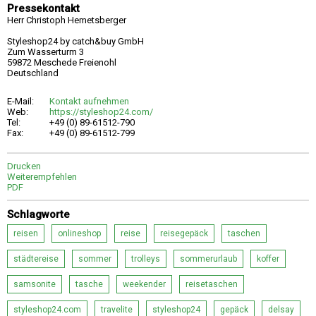
Pressekontakt
Herr Christoph Hemetsberger
Styleshop24 by catch&buy GmbH
Zum Wasserturm 3
59872 Meschede Freienohl
Deutschland
E-Mail:
Kontakt aufnehmen
Web:
https://styleshop24.com/
Tel:
+49 (0) 89-61512-790
Fax:
+49 (0) 89-61512-799
Drucken
Weiterempfehlen
PDF
Schlagworte
reisen
onlineshop
reise
reisegepäck
taschen
städtereise
sommer
trolleys
sommerurlaub
koffer
samsonite
tasche
weekender
reisetaschen
styleshop24.com
travelite
styleshop24
gepäck
delsay