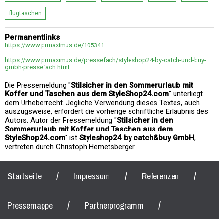
flugtaschen
Permanentlinks
https://www.prmaximus.de/105341
https://www.prmaximus.de/pressefach/styleshop24-by-catch-und-buy-
gmbh-pressefach.html
Die Pressemeldung "
Stilsicher in den Sommerurlaub mit
Koffer und Taschen aus dem StyleShop24.com
" unterliegt
dem Urheberrecht. Jegliche Verwendung dieses Textes, auch
auszugsweise, erfordert die vorherige schriftliche Erlaubnis des
Autors. Autor der Pressemeldung "
Stilsicher in den
Sommerurlaub mit Koffer und Taschen aus dem
StyleShop24.com
" ist
Styleshop24 by catch&buy GmbH
,
vertreten durch Christoph Hemetsberger.
/
/
/
Startseite
Impressum
Referenzen
/
/
Pressemappe
Partnerprogramm