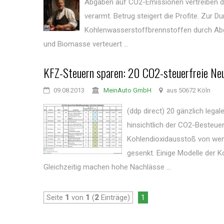
Abgaben auf CO2-Emissionen vertreiben die
verarmt. Betrug steigert die Profite. Zur
Kohlenwasserstoffbrennstoffen durch Ab
und Biomasse verteuert ...
KFZ-Steuern sparen: 20 CO2-steuerfreie Ne
09.08.2013
MeinAuto GmbH
aus 50672 Köln
(ddp direct) 20 gänzlich leg
hinsichtlich der CO2-Besteu
Kohlendioxidausstoß von weni
gesenkt. Einige Modelle der K
Gleichzeitig machen hohe Nachlässe ...
Seite
1
von
1
(
2
Einträge)
1