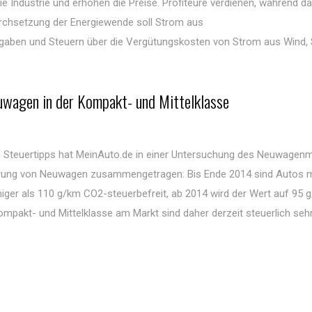
 Industrie und erhöhen die Preise. Profiteure verdienen, während d
 Durchsetzung der Energiewende soll Strom aus
gaben und Steuern über die Vergütungskosten von Strom aus Wind,
uwagen in der Kompakt- und Mittelklasse
ale Steuertipps hat MeinAuto.de in einer Untersuchung des Neuwagen
erung von Neuwagen zusammengetragen: Bis Ende 2014 sind Autos 
ger als 110 g/km CO2-steuerbefreit, ab 2014 wird der Wert auf 95 
ompakt- und Mittelklasse am Markt sind daher derzeit steuerlich sehr