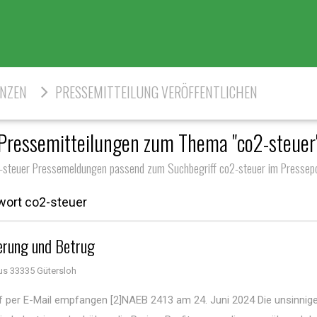
ENZEN
PRESSEMITTEILUNG VERÖFFENTLICHEN
Pressemitteilungen zum Thema "co2-steuer
-steuer Pressemeldungen passend zum Suchbegriff co2-steuer im Pressepo
wort co2-steuer
erung und Betrug
s 33335 Gütersloh
 per E-Mail empfangen [2]NAEB 2413 am 24. Juni 2024 Die unsinnig