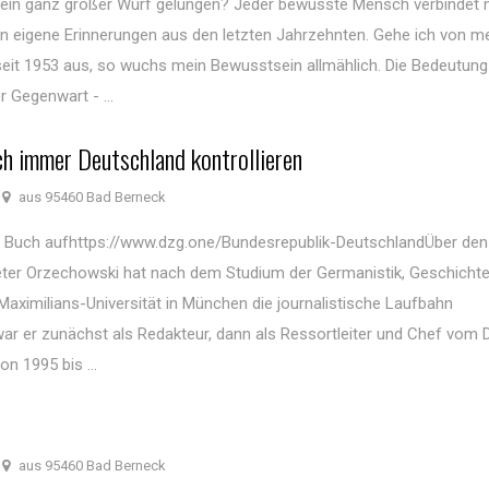
 ein ganz großer Wurf gelungen? Jeder bewusste Mensch verbindet 
en eigene Erinnerungen aus den letzten Jahrzehnten. Gehe ich von m
it 1953 aus, so wuchs mein Bewusstsein allmählich. Die Bedeutung
 Gegenwart - ...
h immer Deutschland kontrollieren
aus 95460 Bad Berneck
Buch aufhttps://www.dzg.one/Bundesrepublik-DeutschlandÜber den
eter Orzechowski hat nach dem Studium der Germanistik, Geschicht
Maximilians-Universität in München die journalistische Laufbahn
ar er zunächst als Redakteur, dann als Ressortleiter und Chef vom D
n 1995 bis ...
aus 95460 Bad Berneck