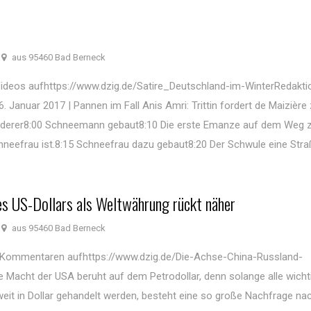
aus 95460 Bad Berneck
ideos aufhttps://www.dzig.de/Satire_Deutschland-im-WinterRedaktio
Januar 2017 | Pannen im Fall Anis Amri: Trittin fordert de Maizièr
nderer8:00 Schneemann gebaut8:10 Die erste Emanze auf dem Weg z
neefrau ist.8:15 Schneefrau dazu gebaut8:20 Der Schwule eine Stra
s US-Dollars als Weltwährung rückt näher
aus 95460 Bad Berneck
d Kommentaren aufhttps://www.dzig.de/Die-Achse-China-Russland-
Macht der USA beruht auf dem Petrodollar, denn solange alle wicht
tweit in Dollar gehandelt werden, besteht eine so große Nachfrage n