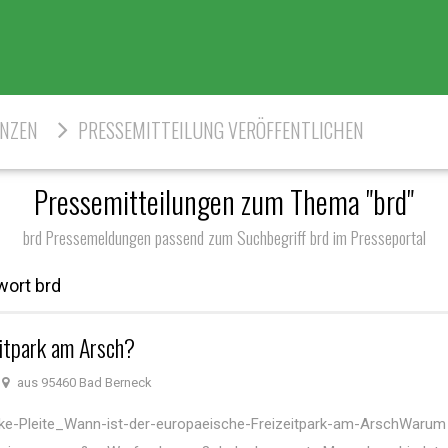
ENZEN
PRESSEMITTEILUNG VERÖFFENTLICHEN
Pressemitteilungen zum Thema "brd"
brd Pressemeldungen passend zum Suchbegriff brd im Presseportal
wort brd
eitpark am Arsch?
aus 95460 Bad Berneck
nke-Pleite_Wann-ist-der-europaeische-Freizeitpark-am-ArschWarum 