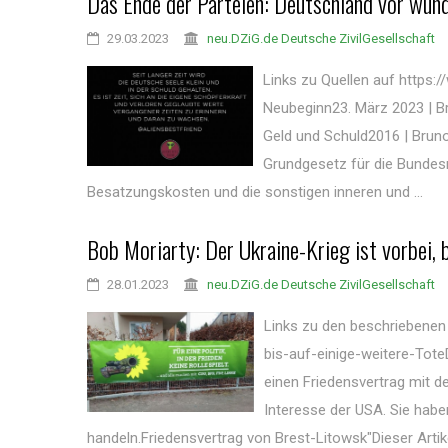
Das Ende der Parteien: Deutschland vor wu
29.03.2023
neu.DZiG.de Deutsche ZivilGesellschaft
Links zu Quellen auf https
Neubeginn23. März 2023 | B
Geld und Schuld2016 | Brun
Grundgesetz für die Bundesr
Besatzungskosten und die sonstigen inneren und ...
Bob Moriarty: Der Ukraine-Krieg ist vorbei, b
28.01.2023
neu.DZiG.de Deutsche ZivilGesellschaft
Links zu den beschriebenen
bis-auf-einige-weitere-Tote
einen Friedensvertrag mit d
Interesse der USA. Sie habe
handeln.Friedensvertrag von Brest-Litowsk"Dieser Artikel