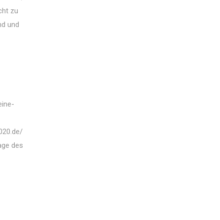
cht zu
nd und
eine-
e
020.de/
rage des