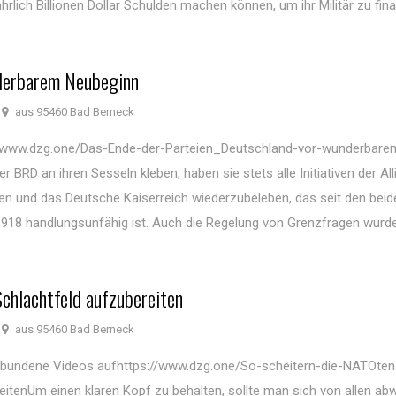
ährlich Billionen Dollar Schulden machen können, um ihr Militär zu fin
nderbarem Neubeginn
aus 95460 Bad Berneck
://www.dzg.one/Das-Ende-der-Parteien_Deutschland-vor-wunderbare
 BRD an ihren Sesseln kleben, haben sie stets alle Initiativen der Alli
en und das Deutsche Kaiserreich wiederzubeleben, das seit den beid
18 handlungsunfähig ist. Auch die Regelung von Grenzfragen wurde
.
Schlachtfeld aufzubereiten
aus 95460 Bad Berneck
gebundene Videos aufhttps://www.dzg.one/So-scheitern-die-NATOte
eitenUm einen klaren Kopf zu behalten, sollte man sich von allen ab