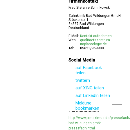
Firmenkontakt
Frau Stefanie Schinkowski
Zahnklinik Bad Wildungen GmbH
Stöckerstr. 1
34537 Bad Wildungen
Deutschland
E-Mail:
Kontakt aufnehmen
Web:
qualitaetszentrum-
implantologie.de
Tel:
05621/969900
Social Media
auf Facebook
teilen
twittern
auf XING teilen
auf LinkedIn teilen
Meldung
bookmarken
Permanentlink
http://www.prmaximus.de/pressefach/
bad-wildungen-gmbh-
pressefach.html