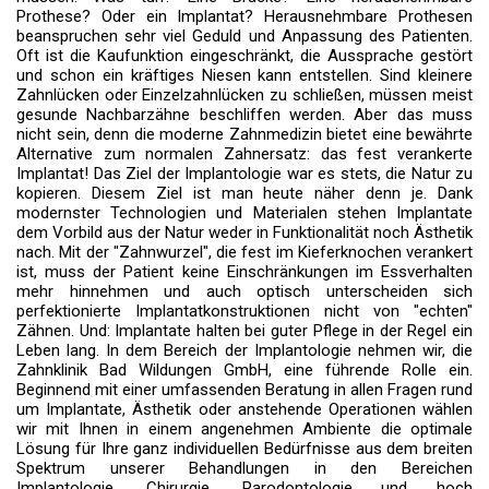
Prothese? Oder ein Implantat? Herausnehmbare Prothesen
beanspruchen sehr viel Geduld und Anpassung des Patienten.
Oft ist die Kaufunktion eingeschränkt, die Aussprache gestört
und schon ein kräftiges Niesen kann entstellen. Sind kleinere
Zahnlücken oder Einzelzahnlücken zu schließen, müssen meist
gesunde Nachbarzähne beschliffen werden. Aber das muss
nicht sein, denn die moderne Zahnmedizin bietet eine bewährte
Alternative zum normalen Zahnersatz: das fest verankerte
Implantat! Das Ziel der Implantologie war es stets, die Natur zu
kopieren. Diesem Ziel ist man heute näher denn je. Dank
modernster Technologien und Materialen stehen Implantate
dem Vorbild aus der Natur weder in Funktionalität noch Ästhetik
nach. Mit der "Zahnwurzel", die fest im Kieferknochen verankert
ist, muss der Patient keine Einschränkungen im Essverhalten
mehr hinnehmen und auch optisch unterscheiden sich
perfektionierte Implantatkonstruktionen nicht von "echten"
Zähnen. Und: Implantate halten bei guter Pflege in der Regel ein
Leben lang. In dem Bereich der Implantologie nehmen wir, die
Zahnklinik Bad Wildungen GmbH, eine führende Rolle ein.
Beginnend mit einer umfassenden Beratung in allen Fragen rund
um Implantate, Ästhetik oder anstehende Operationen wählen
wir mit Ihnen in einem angenehmen Ambiente die optimale
Lösung für Ihre ganz individuellen Bedürfnisse aus dem breiten
Spektrum unserer Behandlungen in den Bereichen
Implantologie, Chirurgie, Parodontologie und hoch