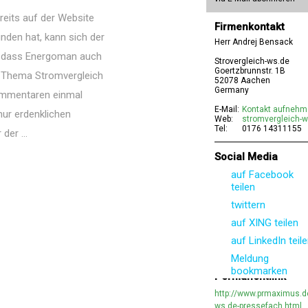
eits auf der Website
Firmenkontakt
nden hat, kann sich der
Herr Andrej Bensack
n, dass Energoman auch
Strovergleich-ws.de
Goertzbrunnstr. 1B
 Thema Stromvergleich
52078 Aachen
Germany
ommentaren einmal
E-Mail:
Kontakt aufneh
nur erdenklichen
Web:
stromvergleich-w
Tel:
0176 14311155
der ...
Social Media
auf Facebook
teilen
twittern
auf XING teilen
auf LinkedIn teil
Meldung
bookmarken
Permanentlink
http://www.prmaximus.d
ws.de-pressefach.html