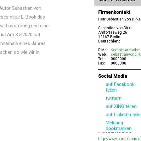
Autor Sebastian von
Firmenkontakt
ieses neue E-Book das
Herr Sebastian von Dirke
mweltzerstörung und einer
Sebastian von Dirke
Amfortasweg 26
ist.Am 3.5.2020 hat
12167 Berlin
Deutschland
innerhalb eines Jahres
E-Mail:
Kontakt aufneh
schen so wie wir in
Web:
sebastianvondirk
Tel:
0000000
Fax:
0000000
Social Media
auf Facebook
teilen
twittern
auf XING teilen
auf LinkedIn teil
Meldung
bookmarken
Permanentlink
http://www.prmaximus.d