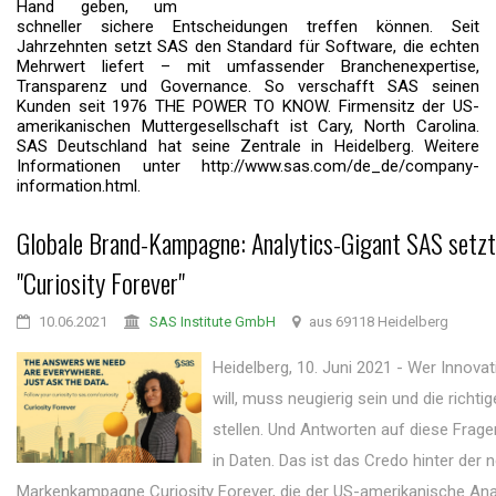
Hand geben, um
schneller sichere Entscheidungen treffen können. Seit
Jahrzehnten setzt SAS den Standard für Software, die echten
Mehrwert liefert – mit umfassender Branchenexpertise,
Transparenz und Governance. So verschafft SAS seinen
Kunden seit 1976 THE POWER TO KNOW. Firmensitz der US-
amerikanischen Muttergesellschaft ist Cary, North Carolina.
SAS Deutschland hat seine Zentrale in Heidelberg. Weitere
Informationen unter http://www.sas.com/de_de/company-
information.html.
Globale Brand-Kampagne: Analytics-Gigant SAS setzt
"Curiosity Forever"
10.06.2021
SAS Institute GmbH
aus 69118 Heidelberg
Heidelberg, 10. Juni 2021 - Wer Innova
will, muss neugierig sein und die richti
stellen. Und Antworten auf diese Frage
in Daten. Das ist das Credo hinter der 
Markenkampagne Curiosity Forever, die der US-amerikanische Ana