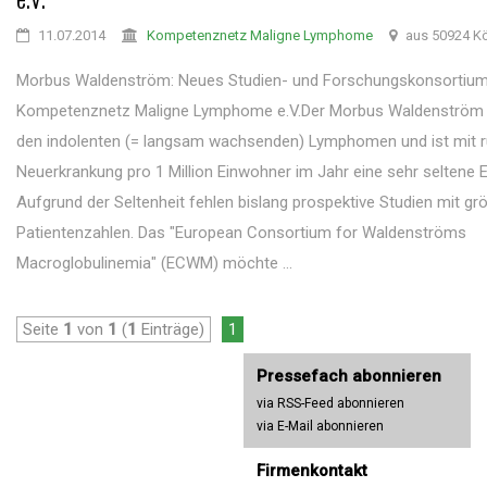
11.07.2014
Kompetenznetz Maligne Lymphome
aus 50924 Kö
Morbus Waldenström: Neues Studien- und Forschungskonsortium
Kompetenznetz Maligne Lymphome e.V.Der Morbus Waldenström 
den indolenten (= langsam wachsenden) Lymphomen und ist mit r
Neuerkrankung pro 1 Million Einwohner im Jahr eine sehr seltene 
Aufgrund der Seltenheit fehlen bislang prospektive Studien mit gr
Patientenzahlen. Das "European Consortium for Waldenströms
Macroglobulinemia" (ECWM) möchte ...
Seite
1
von
1
(
1
Einträge)
1
Pressefach abonnieren
via RSS-Feed abonnieren
via E-Mail abonnieren
Firmenkontakt