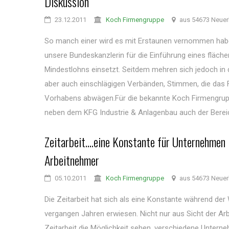
Diskussion
23.12.2011
Koch Firmengruppe
aus 54673 Neuer
So manch einer wird es mit Erstaunen vernommen habe
unsere Bundeskanzlerin für die Einführung eines fläc
Mindestlohns einsetzt. Seitdem mehren sich jedoch in 
aber auch einschlägigen Verbänden, Stimmen, die das 
Vorhabens abwägen.Für die bekannte Koch Firmengrupp
neben dem KFG Industrie & Anlagenbau auch der Bereic
Zeitarbeit....eine Konstante für Unternehmen 
Arbeitnehmer
05.10.2011
Koch Firmengruppe
aus 54673 Neuer
Die Zeitarbeit hat sich als eine Konstante während der 
vergangen Jahren erwiesen. Nicht nur aus Sicht der Arb
Zeitarbeit die Möglichkeit sehen, verschiedene Untern