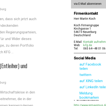
via E-Mail abonnieren
burg
Firmenkontakt
n, dass sich jetzt auch
Herr Martin Koch
hendeckenden
Koch Firmengruppe
Kirchgasse 1
den Regierungsparteien,
54673 Neuerburg
Deutschland
Für und Wider dieses
E-Mail:
Kontakt aufneh
e, zu deren Portfolio
Web:
k-fg.de
Tel:
065 64–48 01 06
h KFG ...
Social Media
(Entleiher) und
auf Facebook
teilen
twittern
auf XING teilen
burg
auf LinkedIn teil
Wirtschaftskrise in den
Meldung
bookmarken
eitnehmer, die in der
Permanentlink
ehmen kennenzulernen,
http://www.prmaximus.d