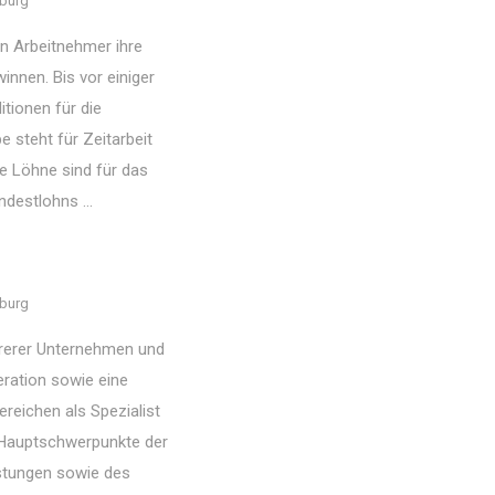
burg
en Arbeitnehmer ihre
nnen. Bis vor einiger
itionen für die
e steht für Zeitarbeit
he Löhne sind für das
destlohns ...
burg
rerer Unternehmen und
eration sowie eine
eichen als Spezialist
e Hauptschwerpunkte der
stungen sowie des