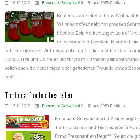
18.12.2012
Fressnapf Schweiz AG
aus 8953 Dietikon
Bestens vorbereitet auf das Weihnacht
Weihnachtsfest naht mit grossen Schritt
höchste Zeit, Vorkehrungen zu treffen, 
muss vorbereitet werden. In erster Linie
natürlich um kleine Aufmerksamkeiten für die Liebsten. Dass daru
Hund, Katze und Co. fallen, ist für jeden Tierhalter selbstverständli
sollen auch die vierbeinigen oder gefiederten Freunde etwas Bes
Fest ...
Tierbedarf online bestellen
15.11.2012
Fressnapf Schweiz AG
aus 8953 Dietikon
Fressnapf Schweiz startet OnlineshopDe
Tierfreundinnen und Tierfreunden in Europ
Firma Fressnapf ein Begriff. Sie ist die g