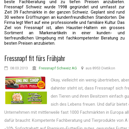
beste Fachberatung und zu tiefen Preisen anzubieten.
Fressnapf Schweiz wurde 1998 gegründet und umfasst zur
Zeit 39 Fachmärkte in der ganzen Schweiz. Geplant sind rund
30 weitere Eröffnungen an kundenfreundlichen Standorten. Die
Firma legt Wert auf eine professionelle und familiäre Kultur. Das
Ziel von Fressnapf ist, allen Haustier-Haltern ein grosses
Sortiment an Markenartikeln in einer kunden- und
tierfreundlichen Umgebung mit fachkompetenter Beratung zu
besten Preisen anzubieten.
Fressnapf fit fürs Frühjahr
08.03.2013
Fressnapf Schweiz AG
aus 8953 Dietikon
Okay, vielleicht ein wenig übertrieben, ab
dahinter steht ist, dass Fressnapf sich f
den Tieren und ihren Besitzern einfach g
sich des Lebens freuen. Und dafür bietet
Unternehmen mit mittlerweile fast 1000 Fachmärkten in Europa a
dafür braucht: Kompetente Fachberatung und Tierprodukte von A
-10% Sofortrabatt auf Premium-FutterEin gutes, gesundes Futter f