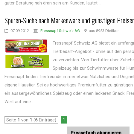
guter Beratung nah dran sein am Kunden, lautet ...
Spuren-Suche nach Markenware und günstigen Preise
07.09.2012
Fressnapf Schweiz AG
aus 8953 Dietikon
Fressnapf Schweiz AG bietet ein umfang
Tierbedarf-Angebot - ohne auf den persö
zu verzichten. Von Tierfutter über Zubeh
Spielzeug bis zur Schwimmweste für Hun
Fressnapf finden Tierfreunde immer etwas Nützliches und Originel
eigene Haustier. Sei es hochwertiges Premiumfutter zu günstigen
ein aussergewöhnliches Spielzeug oder einen leckeren Snack. Fre
Wert auf eine ...
Seite
1
von
1
(
6
Einträge)
1
Pressefach abonnieren