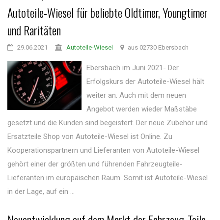
Autoteile-Wiesel für beliebte Oldtimer, Youngtimer
und Raritäten
29.06.2021
Autoteile-Wiesel
aus 02730 Ebersbach
Ebersbach im Juni 2021- Der
Erfolgskurs der Autoteile-Wiesel hält
weiter an. Auch mit dem neuen
Angebot werden wieder Maßstäbe
gesetzt und die Kunden sind begeistert. Der neue Zubehör und
Ersatzteile Shop von Autoteile-Wiesel ist Online. Zu
Kooperationspartnern und Lieferanten von Autoteile-Wiesel
gehört einer der größten und führenden Fahrzeugteile-
Lieferanten im europäischen Raum. Somit ist Autoteile-Wiesel
in der Lage, auf ein ...
Neuentwicklung auf dem Markt der Fahrzeug-Teile-