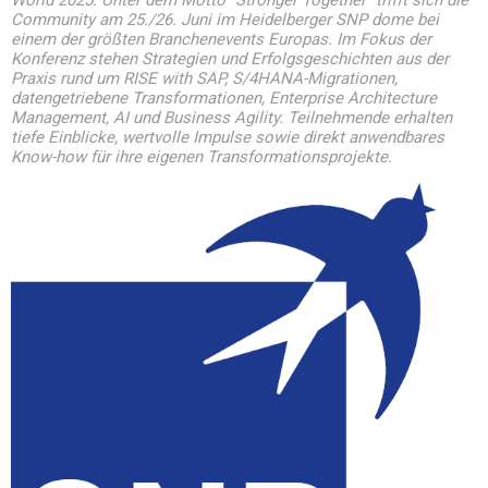
World 2025. Unter dem Motto "Stronger Together" trifft sich die
Community am 25./26. Juni im Heidelberger SNP dome bei
einem der größten Branchenevents Europas. Im Fokus der
Konferenz stehen Strategien und Erfolgsgeschichten aus der
Praxis rund um RISE with SAP, S/4HANA-Migrationen,
datengetriebene Transformationen, Enterprise Architecture
Management, AI und Business Agility. Teilnehmende erhalten
tiefe Einblicke, wertvolle Impulse sowie direkt anwendbares
Know-how für ihre eigenen Transformationsprojekte.