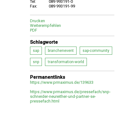
Tel:
089 993191-0
Fax:
089 993191-99
Drucken
Weiterempfehlen
PDF
Schlagworte
sap
branchenevent
sap-community
snp
transformation-world
Permanentlinks
https://www.prmaximus.de/139633
https://www.prmaximus.de/pressefach/snp-
schneider-neureither-und-partner-se-
pressefach.html