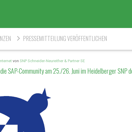
ENZEN
PRESSEMITTEILUNG VERÖFFENTLICHEN
nternet
von
SNP Schneider-Neureither & Partner SE
h die SAP-Community am 25./26. Juni im Heidelberger SNP d