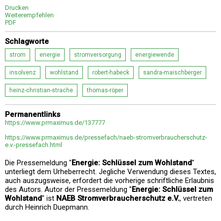
Drucken
Weiterempfehlen
PDF
Schlagworte
strom
energie
stromversorgung
energiewende
insolvenz
wohlstand
robert-habeck
sandra-maischberger
heinz-christian-strache
thomas-röper
Permanentlinks
https://www.prmaximus.de/137777
https://www.prmaximus.de/pressefach/naeb-stromverbraucherschutz-
e.v.-pressefach.html
Die Pressemeldung "
Energie: Schlüssel zum Wohlstand
"
unterliegt dem Urheberrecht. Jegliche Verwendung dieses Textes,
auch auszugsweise, erfordert die vorherige schriftliche Erlaubnis
des Autors. Autor der Pressemeldung "
Energie: Schlüssel zum
Wohlstand
" ist
NAEB Stromverbraucherschutz e.V.
, vertreten
durch Heinrich Duepmann.