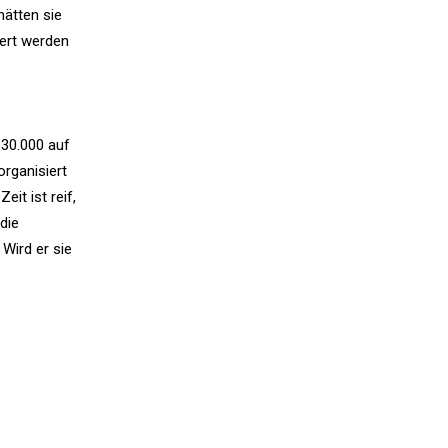
hätten sie
dert werden
 30.000 auf
organisiert
it ist reif,
die
Wird er sie