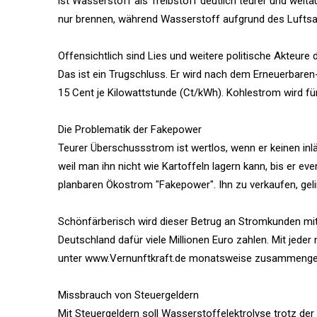
ist Wasserstoff als Treibstoff deutlich teurer und weitau
nur brennen, während Wasserstoff aufgrund des Luftsau
Offensichtlich sind Lies und weitere politische Akteure 
Das ist ein Trugschluss. Er wird nach dem Erneuerbaren
15 Cent je Kilowattstunde (Ct/kWh). Kohlestrom wird fü
Die Problematik der Fakepower
Teurer Überschussstrom ist wertlos, wenn er keinen inl
weil man ihn nicht wie Kartoffeln lagern kann, bis er e
planbaren Ökostrom "Fakepower". Ihn zu verkaufen, gel
Schönfärberisch wird dieser Betrug an Stromkunden mi
Deutschland dafür viele Millionen Euro zahlen. Mit jede
unter www.Vernunftkraft.de monatsweise zusammenges
Missbrauch von Steuergeldern
Mit Steuergeldern soll Wasserstoffelektrolyse trotz de