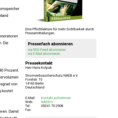
romspeicher
hland
Eine Pflichtlektüre für mehr Sichtbarkeit durch
Pressemitteilungen.
eneratoren
. Die
Pressefach abonnieren
via RSS-Feed abonnieren
via E-Mail abonnieren
Pressekontakt
Herr Hans Kolpak
80 Prozent.
Stromverbraucherschutz NAEB e.V.
chervolumen
Forststr. 15
14163 Berlin
gsgrad von
Deutschland
g kostet
E-Mail:
Kontakt aufnehmen
Web:
NAEB.tv
Tel:
05241 70 2908
Fax:
eren. Damit