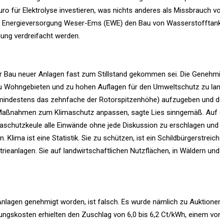
ro für Elektrolyse investieren, was nichts anderes als Missbrauch v
der Energieversorgung Weser-Ems (EWE) den Bau von Wasserstofftank
gung verdreifacht werden.
er Bau neuer Anlagen fast zum Stillstand gekommen sei. Die Genehm
 Wohngebieten und zu hohen Auflagen für den Umweltschutz zu lan
mindestens das zehnfache der Rotorspitzenhöhe) aufzugeben und 
 Maßnahmen zum Klimaschutz anpassen, sagte Lies sinngemäß. Auf 
maschutzkeule alle Einwände ohne jede Diskussion zu erschlagen und
 Klima ist eine Statistik. Sie zu schützen, ist ein Schildbürgerstreich
ieanlagen. Sie auf landwirtschaftlichen Nutzflächen, in Wäldern und
Anlagen genehmigt worden, ist falsch. Es wurde nämlich zu Auktione
ngskosten erhielten den Zuschlag von 6,0 bis 6,2 Ct/kWh, einem vo