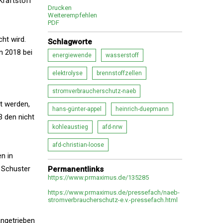
Kraftstoff
Drucken
Weiterempfehlen
PDF
ht wird.
Schlagworte
n 2018 bei
energiewende
wasserstoff
elektrolyse
brennstoffzellen
stromverbraucherschutz-naeb
t werden,
hans-günter-appel
heinrich-duepmann
B den nicht
kohleaustieg
afd-nrw
afd-christian-loose
n in
f Schuster
Permanentlinks
https://www.prmaximus.de/135285
https://www.prmaximus.de/pressefach/naeb-
stromverbraucherschutz-e.v.-pressefach.html
angetrieben