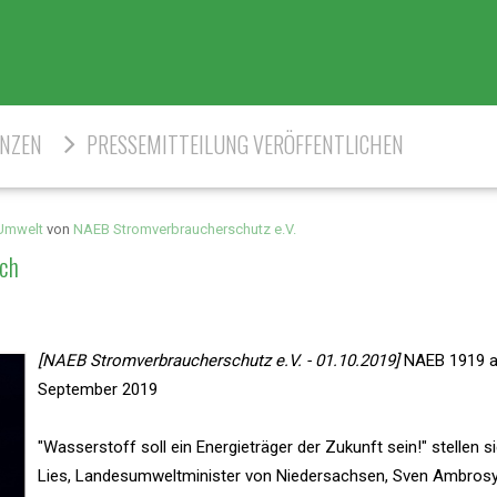
ENZEN
PRESSEMITTEILUNG VERÖFFENTLICHEN
 Umwelt
von
NAEB Stromverbraucherschutz e.V.
ich
[NAEB Stromverbraucherschutz e.V. - 01.10.2019]
NAEB 1919 a
September 2019
"Wasserstoff soll ein Energieträger der Zukunft sein!" stellen s
Lies, Landesumweltminister von Niedersachsen, Sven Ambrosy