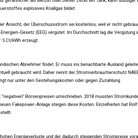
s gefährlicher als Benzin oder Diesel. Leckt ein Tank, kann flüssiger 
erstoffes explosives Knallgas bildet.
der Ansicht, der Überschussstrom sei kostenlos, weil er nicht gebrauc
-Energien-Gesetz (EEG) vergütet. Im Durchschnitt lag die Vergütung i
r 5 Ct/kWh erzeugt.
ändischen Abnehmer findet. Er muss ins benachbarte Ausland geleite
ventuell gebraucht wird. Daher nennt der Stromverbraucherschutz NAE
ingt nur unter den Gestehungskosten oder gegen Zuzahlung.
t "negativen" Börsenpreisen umschrieben. 2018 mussten Stromkunde
r neuen Fakepower-Anlage steigen diese Kosten. Einzelheiten hat Rol
tellt.
r hohen Energieverluste und der dadurch steigenden Strompreise vor