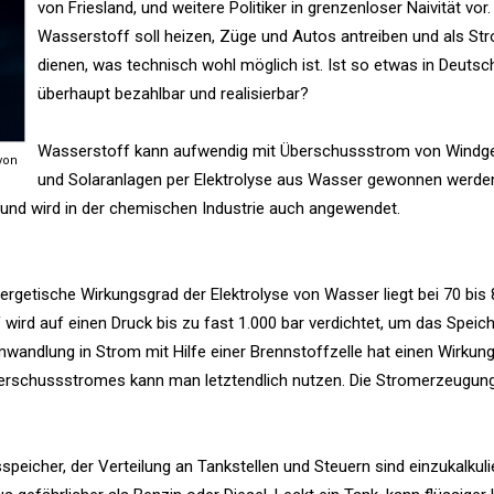
von Friesland, und weitere Politiker in grenzenloser Naivität vor.
Wasserstoff soll heizen, Züge und Autos antreiben und als St
dienen, was technisch wohl möglich ist. Ist so etwas in Deutsc
überhaupt bezahlbar und realisierbar?
Wasserstoff kann aufwendig mit Überschussstrom von Windg
von
und Solaranlagen per Elektrolyse aus Wasser gewonnen werden
t und wird in der chemischen Industrie auch angewendet.
nergetische Wirkungsgrad der Elektrolyse von Wasser liegt bei 70 bis 
 wird auf einen Druck bis zu fast 1.000 bar verdichtet, um das Spei
umwandlung in Strom mit Hilfe einer Brennstoffzelle hat einen Wirkun
berschussstromes kann man letztendlich nutzen. Die Stromerzeugun
speicher, der Verteilung an Tankstellen und Steuern sind einzukalkuli