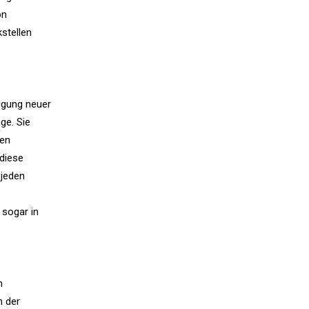
on
stellen
igung neuer
ge. Sie
den
diese
 jeden
 sogar in
n
n der