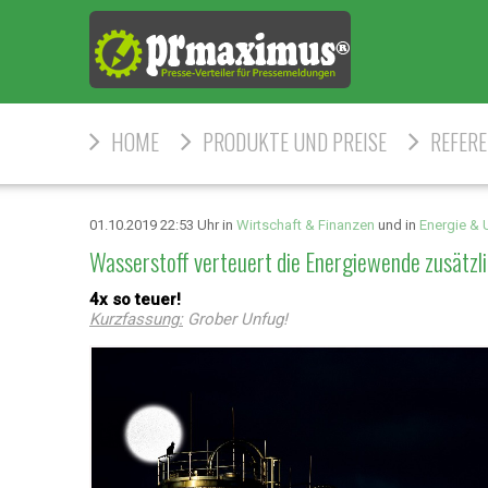
HOME
PRODUKTE UND PREISE
REFER
01.10.2019 22:53 Uhr in
Wirtschaft & Finanzen
und in
Energie &
Wasserstoff verteuert die Energiewende zusätzl
4x so teuer!
Kurzfassung:
Grober Unfug!