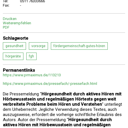
Tel:
0511 76333666
Fax:
-
Drucken
Weiterempfehlen
PDF
Schlagworte
gesundheit
vorsorge
fördergemeinschaft-gutes-hören
hörgeräte
fgh
Permanentlinks
https://www.prmaximus.de/113213
https://www.prmaximus.de/pressefach/-pressefach.html
Die Pressemeldung "
Hörgesundheit durch aktives Hören mit
Hörbewusstsein und regelmäßigen Hörtests gegen weit
verbreitete Probleme beim Hören und Verstehen
" unterliegt
dem Urheberrecht. Jegliche Verwendung dieses Textes, auch
auszugsweise, erfordert die vorherige schriftliche Erlaubnis des
Autors. Autor der Pressemeldung "
Hörgesundheit durch
aktives Hören mit Hörbewusstsein und regelmäßigen