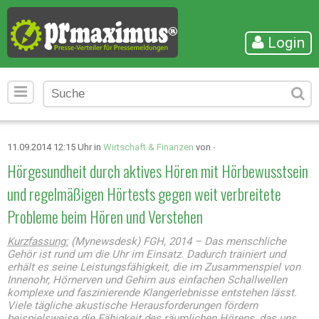
Login
11.09.2014 12:15 Uhr in
Wirtschaft & Finanzen
von
-
Hörgesundheit durch aktives Hören mit Hörbewusstsein
und regelmäßigen Hörtests gegen weit verbreitete
Probleme beim Hören und Verstehen
Kurzfassung:
(Mynewsdesk) FGH, 2014 – Das menschliche
Gehör ist rund um die Uhr im Einsatz. Dadurch trainiert und
erhält es seine Leistungsfähigkeit, die im Zusammenspiel von
Innenohr, Hörnerven und Gehirn aus einfachen Schallwellen
komplexe und faszinierende Klangerlebnisse entstehen lässt.
Viele tägliche akustische Herausforderungen fördern
beispielsweise die Fähigkeit des räumlichen Hörens, das uns